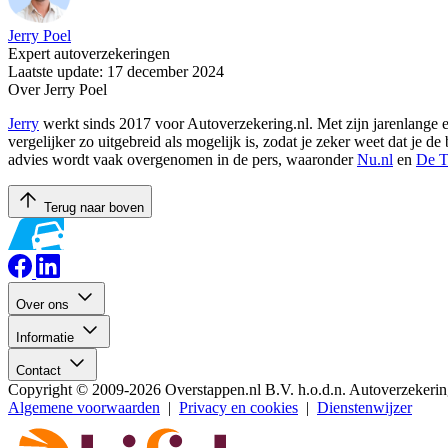
Jerry Poel
Expert autoverzekeringen
Laatste update: 17 december 2024
Over Jerry Poel
Jerry
werkt sinds 2017 voor Autoverzekering.nl. Met zijn jarenlange er
vergelijker zo uitgebreid als mogelijk is, zodat je zeker weet dat je 
advies wordt vaak overgenomen in de pers, waaronder
Nu.nl
en
De T
Terug naar boven
Over ons
Informatie
Contact
Copyright © 2009-2026 Overstappen.nl B.V. h.o.d.n. Autoverz
Algemene voorwaarden
|
Privacy en cookies
|
Dienstenwijzer