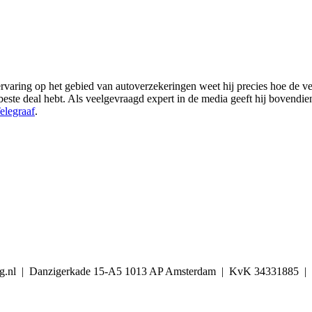
varing op het gebied van autoverzekeringen weet hij precies hoe de ver
de beste deal hebt. Als veelgevraagd expert in de media geeft hij bovendi
elegraaf
.
ekering.nl | Danzigerkade 15-A5 1013 AP Amsterdam | KvK 34331