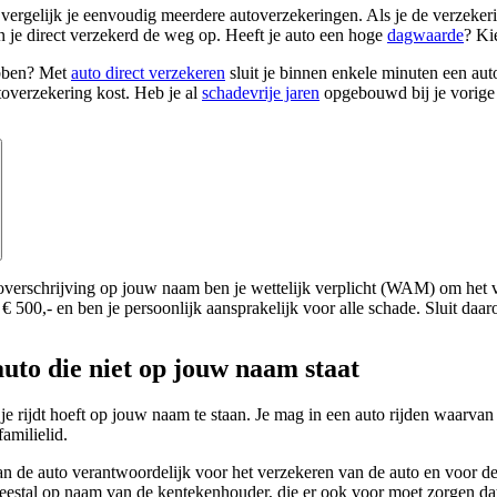
vergelijk je eenvoudig meerdere autoverzekeringen. Als je de verzekerin
 je direct verzekerd de weg op. Heeft je auto een hoge
dagwaarde
? Ki
ebben? Met
auto direct verzekeren
sluit je binnen enkele minuten een au
overzekering kost. Heb je al
schadevrije jaren
opgebouwd bij je vorige
verschrijving op jouw naam ben je wettelijk verplicht (WAM) om het vo
 € 500,- en ben je persoonlijk aansprakelijk voor alle schade. Sluit daa
auto die niet op jouw naam staat
je rijdt hoeft op jouw naam te staan. Je mag in een auto rijden waarvan
familielid.
van de auto verantwoordelijk voor het verzekeren van de auto en voor 
meestal op naam van de kentekenhouder, die er ook voor moet zorgen d