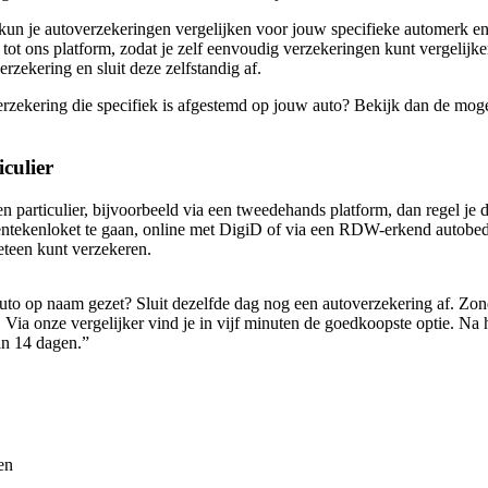
kun je autoverzekeringen vergelijken voor jouw specifieke automerk e
ot ons platform, zodat je zelf eenvoudig verzekeringen kunt vergelijken
erzekering en sluit deze zelfstandig af.
rzekering die specifiek is afgestemd op jouw auto? Bekijk dan de mog
culier
n particulier, bijvoorbeeld via een tweedehands platform, dan regel j
ntekenloket te gaan, online met DigiD of via een RDW-erkend autobedrij
eteen kunt verzekeren.
uto op naam gezet? Sluit dezelfde dag nog een autoverzekering af. Zon
Via onze vergelijker vind je in vijf minuten de goedkoopste optie. Na 
an 14 dagen.”
en