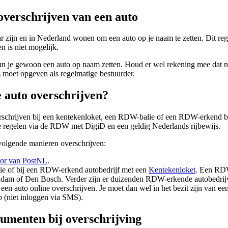
verschrijven van een auto
 zijn en in Nederland wonen om een auto op je naam te zetten. Dit regel 
 is niet mogelijk.
n je gewoon een auto op naam zetten. Houd er wel rekening mee dat niet
s moet opgeven als regelmatige bestuurder.
 auto overschrijven?
rschrijven bij een kentekenloket, een RDW-balie of een RDW-erkend bed
ne regelen via de RDW met DigiD en een geldig Nederlands rijbewijs.
volgende manieren overschrijven:
oor van PostNL
.
e of bij een RDW-erkend autobedrijf met een
Kentekenloket
. Een RDW
dam of Den Bosch. Verder zijn er duizenden RDW-erkende autobedrijv
e een auto online overschrijven. Je moet dan wel in het bezit zijn van ee
 (niet inloggen via SMS).
umenten bij overschrijving