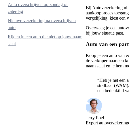
Auto overschrijven op zondag of
Bij Autoverzekering.nl 
zaterdag
aankoopproces toegang t
vergelijking, kiest een v
Nieuwe verzekering na overschrijven
auto
Overweeg je een autove
bij jouw situatie past.
Rijden in een auto die niet op jouw naam
Auto van een parti
staat
1. Auto op naam van je ouders
Koop je een auto van ee
de verkoper naar een ke
2. Auto op naam van je partner
naam staat en je hem m
3. Auto op naam van je kind
“Heb je net een a
strafbaar (WAM). 
een bedenktijd v
Jerry Poel
Expert autoverzekering