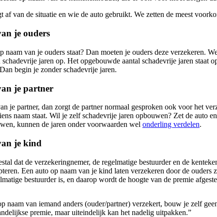
gt af van de situatie en wie de auto gebruikt. We zetten de meest voorko
an je ouders
op naam van je ouders staat? Dan moeten je ouders deze verzekeren. Wel m
schadevrije jaren op. Het opgebouwde aantal schadevrije jaren staat op
Dan begin je zonder schadevrije jaren.
an je partner
an je partner, dan zorgt de partner normaal gesproken ook voor het ve
ens naam staat. Wil je zelf schadevrije jaren opbouwen? Zet de auto en
ouwen, kunnen de jaren onder voorwaarden wel
onderling verdelen
.
an je kind
stal dat de verzekeringnemer, de regelmatige bestuurder en de kenteken
epteren. Een auto op naam van je kind laten verzekeren door de ouders zo
lmatige bestuurder is, en daarop wordt de hoogte van de premie afgest
op naam van iemand anders (ouder/partner) verzekert, bouw je zelf geen
ndelijkse premie, maar uiteindelijk kan het nadelig uitpakken.”