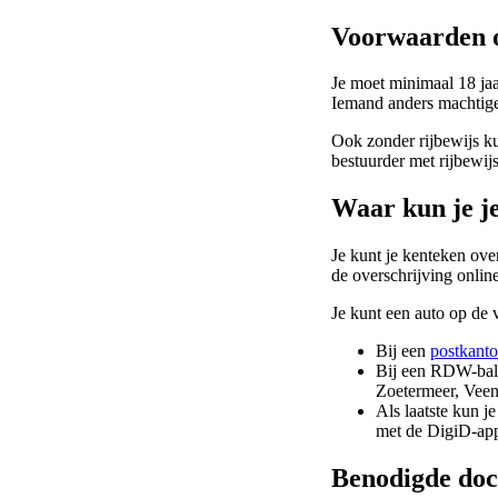
Voorwaarden o
Je moet minimaal 18 jaar
Iemand anders machtigen
Ook zonder rijbewijs ku
bestuurder met rijbewij
Waar kun je je
Je kunt je kenteken ove
de overschrijving onli
Je kunt een auto op de 
Bij een
postkant
Bij een RDW-bali
Zoetermeer, Veen
Als laatste kun j
met de DigiD-app
Benodigde doc