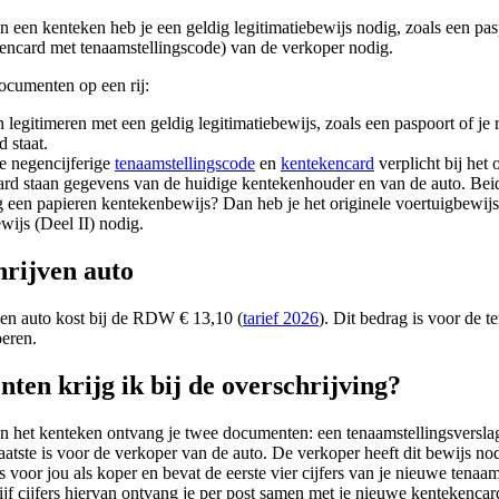
n een kenteken heb je een geldig legitimatiebewijs nodig, zoals een paspo
encard met tenaamstellingscode) van de verkoper nodig.
ocumenten op een rij:
 legitimeren met een geldig legitimatiebewijs, zoals een paspoort of je 
 staat.
e negencijferige
tenaamstellingscode
en
kentekencard
verplicht bij het 
rd staan gegevens van de huidige kentekenhouder en van de auto. Beid
 een papieren kentekenbewijs? Dan heb je het originele voertuigbewijs
wijs (Deel II) nodig.
hrijven auto
een auto kost bij de RDW € 13,10 (
tarief 2026
). Dit bedrag is voor de 
oeren.
en krijg ik bij de overschrijving?
n het kenteken ontvang je twee documenten: een tenaamstellingsverslag 
laatste is voor de verkoper van de auto. De verkoper heeft dit bewijs n
s voor jou als koper en bevat de eerste vier cijfers van je nieuwe tenaam
jf cijfers hiervan ontvang je per post samen met je nieuwe kentekencar