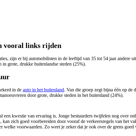
 vooral links rijden
s, zijn er bij automobilisten in de leeftijd van 35 tot 54 jaar andere 
 in grote, drukke buitenlandse steden (25%).
tuur
zekerd in de
auto in het buitenland
. Van die groep zegt bijna één op de d
 manoeuvreren door grote, drukke steden in het buitenland (24%).
l een kwestie van ervaring is. Jonge bestuurders twijfelen nog over onb
, kan zich goed voorbereiden door vooraf de verkeersregels van het va
er welke voorwaarden. Zo weet je zeker dat je ook over de grens goed v