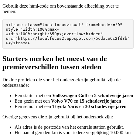
Gebruik deze html-code om bovenstaande afbeelding over te
nemen:
<iframe class="localfocusvisual" frameborder="0" 
style="width:100%;max-
width:100%;height:650px;overflow:hidden" 
src="https://localfocus2.appspot.com/5cdace6c2fd3b"
></iframe>
Starters merken het meest van de
premieverschillen tussen steden
De drie profielen die voor het onderzoek zijn gebruikt, zijn de
onderstaande:
Een starter met een
Volkswagen Golf
en
5 schadevrije jaren
Een gezin met een
Volvo V70
en
15 schadevrije jaren
Een senior met een
Toyota Yaris
en
30 schadevrije jaren
Overige gegevens die zijn gebruikt bij het onderzoek zijn:
Als adres is de postcode van het centrale station gebruikt.
Het aantal gereden km is voor iedere vergelijking 10.000 km