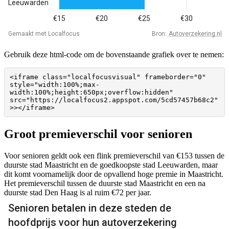
Gebruik deze html-code om de bovenstaande grafiek over te nemen:
<iframe class="localfocusvisual" frameborder="0" 
style="width:100%;max-
width:100%;height:650px;overflow:hidden" 
src="https://localfocus2.appspot.com/5cd57457b68c2"
>></iframe>
Groot premieverschil voor senioren
Voor senioren geldt ook een flink premieverschil van €153 tussen de
duurste stad Maastricht en de goedkoopste stad Leeuwarden, maar
dit komt voornamelijk door de opvallend hoge premie in Maastricht.
Het premieverschil tussen de duurste stad Maastricht en een na
duurste stad Den Haag is al ruim €72 per jaar.