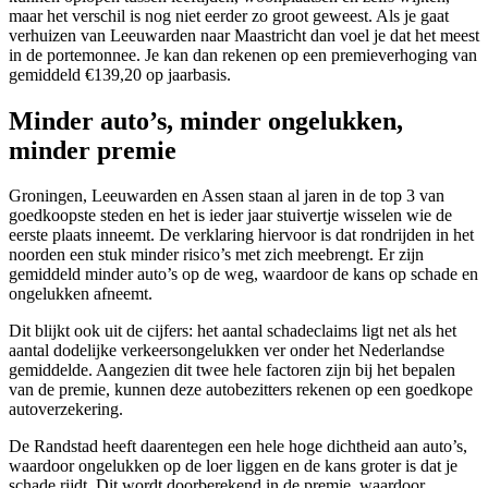
maar het verschil is nog niet eerder zo groot geweest. Als je gaat
verhuizen van Leeuwarden naar Maastricht dan voel je dat het meest
in de portemonnee. Je kan dan rekenen op een premieverhoging van
gemiddeld €139,20 op jaarbasis.
Minder auto’s, minder ongelukken,
minder premie
Groningen, Leeuwarden en Assen staan al jaren in de top 3 van
goedkoopste steden en het is ieder jaar stuivertje wisselen wie de
eerste plaats inneemt. De verklaring hiervoor is dat rondrijden in het
noorden een stuk minder risico’s met zich meebrengt. Er zijn
gemiddeld minder auto’s op de weg, waardoor de kans op schade en
ongelukken afneemt.
Dit blijkt ook uit de cijfers: het aantal schadeclaims ligt net als het
aantal dodelijke verkeersongelukken ver onder het Nederlandse
gemiddelde. Aangezien dit twee hele factoren zijn bij het bepalen
van de premie, kunnen deze autobezitters rekenen op een goedkope
autoverzekering.
De Randstad heeft daarentegen een hele hoge dichtheid aan auto’s,
waardoor ongelukken op de loer liggen en de kans groter is dat je
schade rijdt. Dit wordt doorberekend in de premie, waardoor