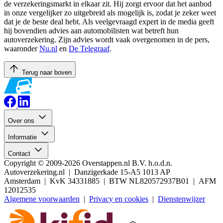
de verzekeringsmarkt in elkaar zit. Hij zorgt ervoor dat het aanbod
in onze vergelijker zo uitgebreid als mogelijk is, zodat je zeker weet
dat je de beste deal hebt. Als veelgevraagd expert in de media geeft
hij bovendien advies aan automobilisten wat betreft hun
autoverzekering. Zijn advies wordt vaak overgenomen in de pers,
waaronder
Nu.nl
en
De Telegraaf
.
Terug naar boven
Over ons
Informatie
Contact
Copyright © 2009-2026 Overstappen.nl B.V. h.o.d.n.
Autoverzekering.nl | Danzigerkade 15-A5 1013 AP
Amsterdam | KvK 34331885 | BTW NL820572937B01 | AFM
12012535
Algemene voorwaarden
|
Privacy en cookies
|
Dienstenwijzer