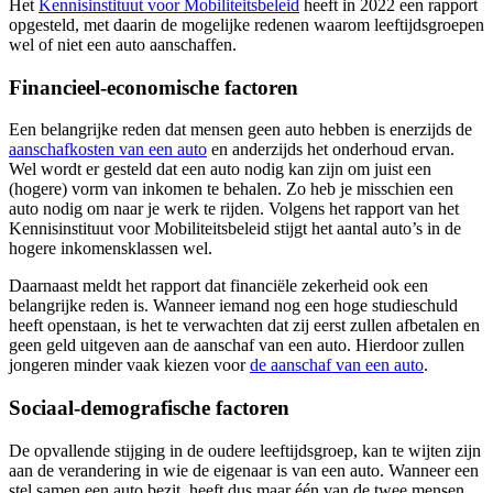
Het
Kennisinstituut voor Mobiliteitsbeleid
heeft in 2022 een rapport
opgesteld, met daarin de mogelijke redenen waarom leeftijdsgroepen
wel of niet een auto aanschaffen.
Financieel-economische factoren
Een belangrijke reden dat mensen geen auto hebben is enerzijds de
aanschafkosten van een auto
en anderzijds het onderhoud ervan.
Wel wordt er gesteld dat een auto nodig kan zijn om juist een
(hogere) vorm van inkomen te behalen. Zo heb je misschien een
auto nodig om naar je werk te rijden. Volgens het rapport van het
Kennisinstituut voor Mobiliteitsbeleid stijgt het aantal auto’s in de
hogere inkomensklassen wel.
Daarnaast meldt het rapport dat financiële zekerheid ook een
belangrijke reden is. Wanneer iemand nog een hoge studieschuld
heeft openstaan, is het te verwachten dat zij eerst zullen afbetalen en
geen geld uitgeven aan de aanschaf van een auto. Hierdoor zullen
jongeren minder vaak kiezen voor
de aanschaf van een auto
.
Sociaal-demografische factoren
De opvallende stijging in de oudere leeftijdsgroep, kan te wijten zijn
aan de verandering in wie de eigenaar is van een auto. Wanneer een
stel samen een auto bezit, heeft dus maar één van de twee mensen