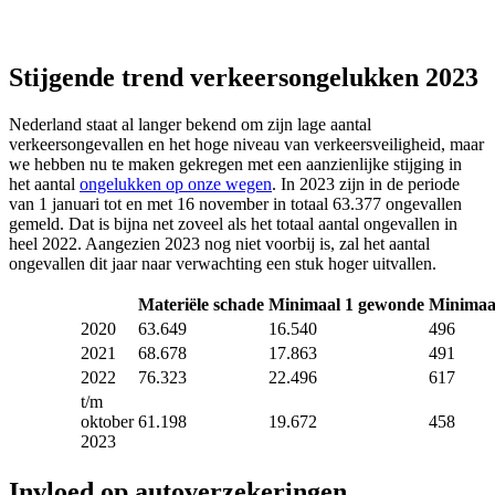
Stijgende trend verkeersongelukken 2023
Nederland staat al langer bekend om zijn lage aantal
verkeersongevallen en het hoge niveau van verkeersveiligheid, maar
we hebben nu te maken gekregen met een aanzienlijke stijging in
het aantal
ongelukken op onze wegen
. In 2023 zijn in de periode
van 1 januari tot en met 16 november in totaal 63.377 ongevallen
gemeld. Dat is bijna net zoveel als het totaal aantal ongevallen in
heel 2022. Aangezien 2023 nog niet voorbij is, zal het aantal
ongevallen dit jaar naar verwachting een stuk hoger uitvallen.
Materiële schade
Minimaal 1 gewonde
Minimaa
2020
63.649
16.540
496
2021
68.678
17.863
491
2022
76.323
22.496
617
t/m
oktober
61.198
19.672
458
2023
Invloed op autoverzekeringen