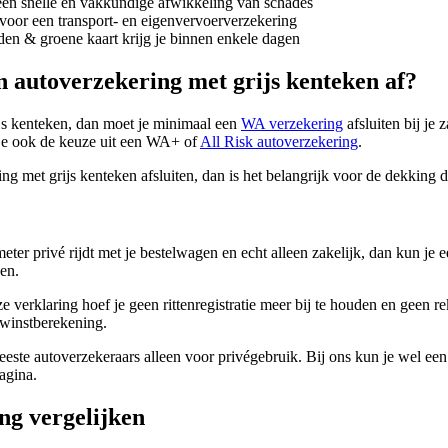
 een snelle en vakkundige afwikkeling van schades
voor een transport- en eigenvervoerverzekering
den & groene kaart krijg je binnen enkele dagen
en autoverzekering met grijs kenteken af?
js kenteken, dan moet je minimaal een
WA verzekering
afsluiten bij je 
je ook de keuze uit een WA+ of
All Risk autoverzekering
.
ng met grijs kenteken afsluiten, dan is het belangrijk voor de dekking da
eter privé rijdt met je bestelwagen en echt alleen zakelijk, dan kun je e
en.
e verklaring hoef je geen rittenregistratie meer bij te houden en geen 
 winstberekening.
este autoverzekeraars alleen voor privégebruik. Bij ons kun je wel ee
agina.
ng vergelijken