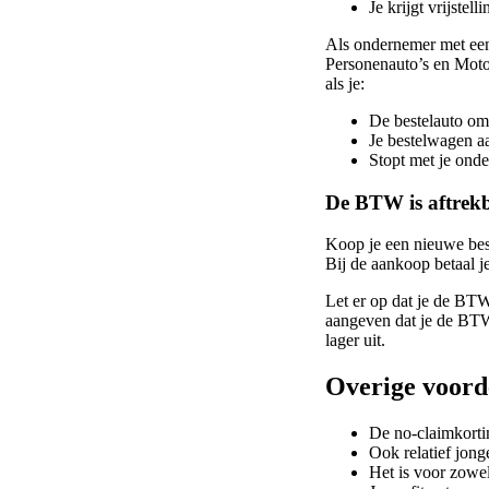
Je krijgt vrijste
Als ondernemer met een 
Personenauto’s en Motor
als je:
De bestelauto om
Je bestelwagen aa
Stopt met je ond
De BTW is aftrek
Koop je een nieuwe best
Bij de aankoop betaal 
Let er op dat je de BTW
aangeven dat je de BTW
lager uit.
Overige voorde
De no-claimkort
Ook relatief jong
Het is voor zowel