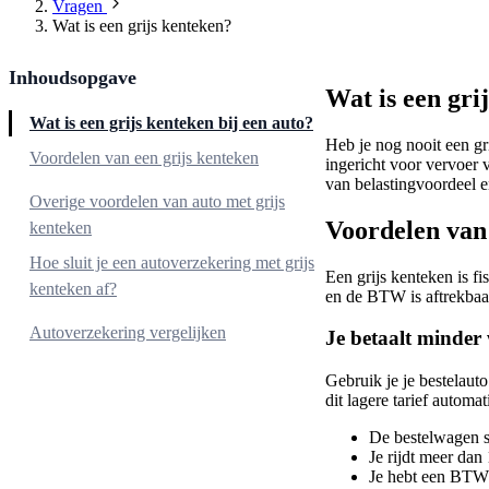
Vragen
Wat is een grijs kenteken?
Inhoudsopgave
Wat is een gri
Wat is een grijs kenteken bij een auto?
Heb je nog nooit een gr
Voordelen van een grijs kenteken
ingericht voor vervoer 
van belastingvoordeel e
Je betaalt minder wegenbelasting
Overige voordelen van auto met grijs
Voordelen van 
kenteken
De BTW is aftrekbaar
Hoe sluit je een autoverzekering met grijs
Een grijs kenteken is fi
kenteken af?
en de BTW is aftrekbaa
Zakelijk of privé
Autoverzekering vergelijken
Je betaalt minder
Gebruik je je bestelaut
dit lagere tarief autom
De bestelwagen 
Je rijdt meer dan
Je hebt een BT