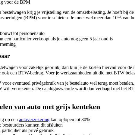
lling voor de BPM
bestelwagen krijg je vrijstelling van de omzetbelasting. Je hoeft bij d
voertuigen (BPM) voor te schieten. Je moet wel meer dan 10% van het aan
bouwt tot personenauto
n een particulier verkoopt als je auto nog geen 5 jaar oud is
erneming
baar
elwagen voor zakelijk gebruik, dan kun je de kosten hiervan voor de in
je ook een BTW-bedrag. Voer je werkzaamheden uit die met BTW belast
 voor eventueel privégebruik van je bestelauto wel terug moet betalen. A
 wilt verrekenen. De cataloguswaarde wordt dan verlaagd met het BT
len van auto met grijs kenteken
ing op een
autoverzekering
kan oplopen tot 80%
e bestuurders kunnen dit afsluiten
 particulier als privé gebruik