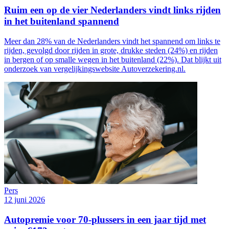
Ruim een op de vier Nederlanders vindt links rijden
in het buitenland spannend
Meer dan 28% van de Nederlanders vindt het spannend om links te
rijden, gevolgd door rijden in grote, drukke steden (24%) en rijden
in bergen of op smalle wegen in het buitenland (22%). Dat blijkt uit
onderzoek van vergelijkingswebsite Autoverzekering.nl.
Pers
12 juni 2026
Autopremie voor 70-plussers in een jaar tijd met