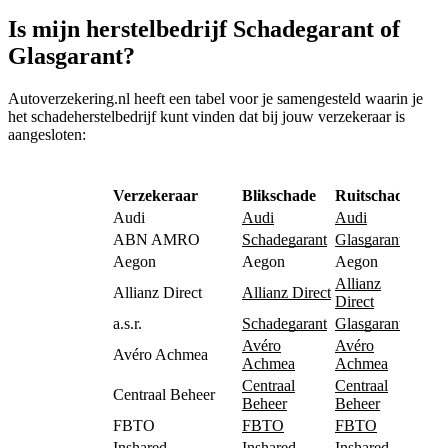
Is mijn herstelbedrijf Schadegarant of
Glasgarant?
Autoverzekering.nl heeft een tabel voor je samengesteld waarin je
het schadeherstelbedrijf kunt vinden dat bij jouw verzekeraar is
aangesloten:
Verzekeraar
Blikschade
Ruitschade
Audi
Audi
Audi
ABN AMRO
Schadegarant
Glasgarant
Aegon
Aegon
Aegon
Allianz
Allianz Direct
Allianz Direct
Direct
a.s.r.
Schadegarant
Glasgarant
Avéro
Avéro
Avéro Achmea
Achmea
Achmea
Centraal
Centraal
Centraal Beheer
Beheer
Beheer
FBTO
FBTO
FBTO
Inshared
Inshared
Inshared