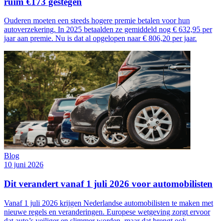
ruim €173 gestegen
Ouderen moeten een steeds hogere premie betalen voor hun
autoverzekering. In 2025 betaalden ze gemiddeld nog € 632,95 per
jaar aan premie. Nu is dat al opgelopen naar € 806,20 per jaar.
Blog
10 juni 2026
Dit verandert vanaf 1 juli 2026 voor automobilisten
Vanaf 1 juli 2026 krijgen Nederlandse automobilisten te maken met
nieuwe regels en veranderingen. Europese wetgeving zorgt ervoor
dat auto’s veiliger en slimmer worden, maar dat brengt ook