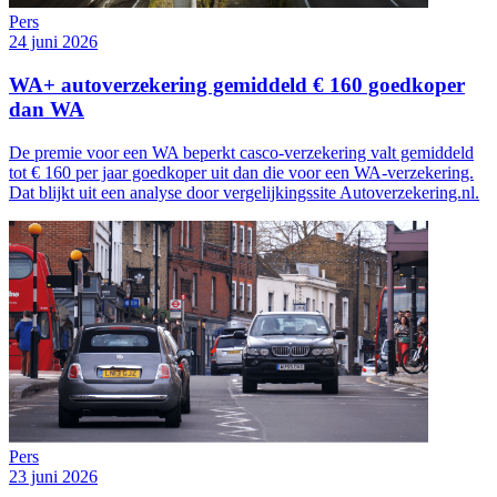
Pers
24 juni 2026
WA+ autoverzekering gemiddeld € 160 goedkoper
dan WA
De premie voor een WA beperkt casco-verzekering valt gemiddeld
tot € 160 per jaar goedkoper uit dan die voor een WA-verzekering.
Dat blijkt uit een analyse door vergelijkingssite Autoverzekering.nl.
Pers
23 juni 2026