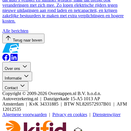
veranderingen met zich mee. Zo lopen elektrische rijders tegen
nieuwe uitdagingen aan rond laden en netcapaciteit, en krijgen
zakelijke bestuurders te maken met extra verplichtingen en hogere
kosten.
Alle berichten
Terug naar boven
Over ons
Informatie
Contact
Copyright © 2009-2026 Overstappen.nl B.V. h.o.d.n.
Autoverzekering.nl | Danzigerkade 15-A5 1013 AP
Amsterdam | KvK 34331885 | BTW NL820572937B01 | AFM
12012535
Algemene voorwaarden
|
Privacy en cookies
|
Dienstenwijzer