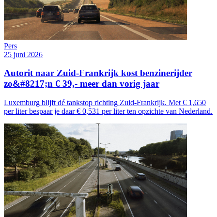
Pers
25 juni 2026
Autorit naar Zuid-Frankrijk kost benzinerijder
zo&#8217;n € 39,- meer dan vorig jaar
Luxemburg blijft dé tankstop richting Zuid-Frankrijk. Met € 1,650
per liter bespaar je daar € 0,531 per liter ten opzichte van Nederland.