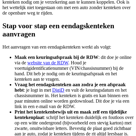
kenteken nodig om je verzekering aan te kunnen koppelen. Ook is
het wettelijk niet toegestaan om met een auto zonder kenteken over
de openbare weg te rijden.
Stap voor stap een eendagskenteken
aanvragen
Het aanvragen van een eendagskenteken werkt als volgt:
Maak een keuringsafspraak bij de RDW
: dit doe je online
via de
website van de RDW
. Houd je
voertuigidentificatienummer (VIN/chassisnummer) bij de
hand. Dit heb je nodig om de keuringsafspraak en het
kenteken aan te vragen.
Vraag het eendagskenteken aan zodra je een afspraak
hebt
: je logt in met
DigiD
en vult de keuringsdatum en het
chassisnummer in. Het kenteken is gratis en kan binnen een
paar minuten online worden gedownload. Dit doe je via een
link in een e-mail van de RDW.
Print het kentekenbewijs uit en maak zelf een tijdelijke
kentekenplaat
: schrijf het kenteken duidelijk en foutloos over
op een witte ondergrond (bijvoorbeeld een stevig karton) met
zwarte, onuitwisbare letters. Bevestig de plaat goed zichtbaar
aan je auto, zodat je kenteken tijdens de rit altijd leesbaar is.