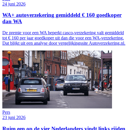
24 juni 2026
WA+ autoverzekering gemiddeld € 160 goedkoper
dan WA
De premie voor een WA beperkt casco-verzekering valt gemiddeld
tot € 160 per jaar goedkoper uit dan die voor een WA-verzekering.
Dat blijkt uit een analyse door vergelijkingssite Autoverzekering.nl.
Pers
23 juni 2026
Ruim een op de vier Nederlanders vindt links rijden