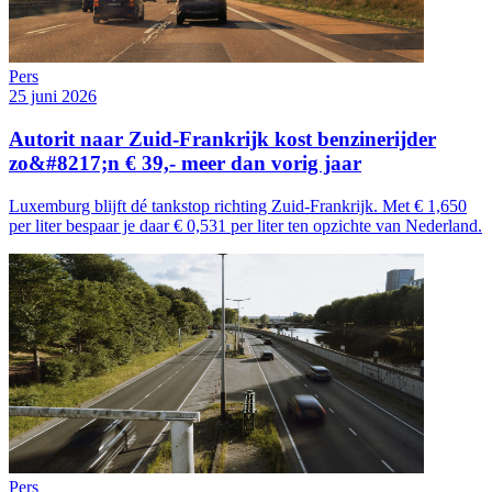
Pers
25 juni 2026
Autorit naar Zuid-Frankrijk kost benzinerijder
zo&#8217;n € 39,- meer dan vorig jaar
Luxemburg blijft dé tankstop richting Zuid-Frankrijk. Met € 1,650
per liter bespaar je daar € 0,531 per liter ten opzichte van Nederland.
Pers