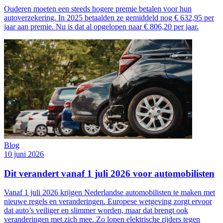
Ouderen moeten een steeds hogere premie betalen voor hun
autoverzekering. In 2025 betaalden ze gemiddeld nog € 632,95 per
jaar aan premie. Nu is dat al opgelopen naar € 806,20 per jaar.
Blog
10 juni 2026
Dit verandert vanaf 1 juli 2026 voor automobilisten
Vanaf 1 juli 2026 krijgen Nederlandse automobilisten te maken met
nieuwe regels en veranderingen. Europese wetgeving zorgt ervoor
dat auto’s veiliger en slimmer worden, maar dat brengt ook
veranderingen met zich mee. Zo lopen elektrische rijders tegen