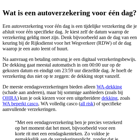
Wat is een autoverzekering voor één dag?
Een autoverzekering voor één dag is een tijdelijke verzekering die je
afsluit voor één specifieke dag. Je kiest zelf de datum waarop de
verzekering geldig moet zijn. Denk bijvoorbeeld aan de dag van een
keuring bij de Rijksdienst voor het Wegverkeer (RDW) of de dag
waarop je een auto leent of huurt.
Na aanvraag en betaling ontvang je een digitaal verzekeringsbewijs.
De dekking gaat meestal automatisch in om 00:00 uur op de
gekozen datum en eindigt om 23:59 uur diezelfde dag. Je hoeft de
verzekering dus niet op te zeggen: de dekking stopt vanzelf.
De meeste eendagsverzekeringen bieden alleen
WA-dekking
(schade aan anderen), maar bij sommige aanbieders (zoals bij
OHRA
) kun je ook kiezen voor een uitgebreidere
dekking
, zoals
WA beperkt casco
, WA volledig casco (
all risk
) of specifieke
aanvullende verzekeringen.
“Met een eendagsverzekering ben je precies verzekerd
op het moment dat het moet, bijvoorbeeld voor een
korte rit met een eendagskenteken. Zo voldoe je
gemakkelijk aan de verzekeringsplicht, zonder dat je