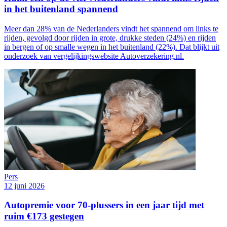
in het buitenland spannend
Meer dan 28% van de Nederlanders vindt het spannend om links te
rijden, gevolgd door rijden in grote, drukke steden (24%) en rijden
in bergen of op smalle wegen in het buitenland (22%). Dat blijkt uit
onderzoek van vergelijkingswebsite Autoverzekering.nl.
Pers
12 juni 2026
Autopremie voor 70-plussers in een jaar tijd met
ruim €173 gestegen