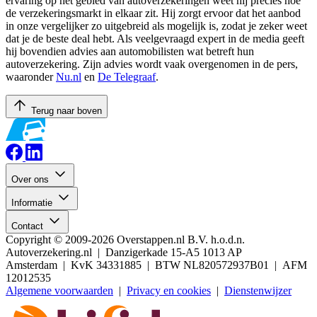
ervaring op het gebied van autoverzekeringen weet hij precies hoe
de verzekeringsmarkt in elkaar zit. Hij zorgt ervoor dat het aanbod
in onze vergelijker zo uitgebreid als mogelijk is, zodat je zeker weet
dat je de beste deal hebt. Als veelgevraagd expert in de media geeft
hij bovendien advies aan automobilisten wat betreft hun
autoverzekering. Zijn advies wordt vaak overgenomen in de pers,
waaronder
Nu.nl
en
De Telegraaf
.
Terug naar boven
Over ons
Informatie
Contact
Copyright © 2009-2026 Overstappen.nl B.V. h.o.d.n.
Autoverzekering.nl | Danzigerkade 15-A5 1013 AP
Amsterdam | KvK 34331885 | BTW NL820572937B01 | AFM
12012535
Algemene voorwaarden
|
Privacy en cookies
|
Dienstenwijzer