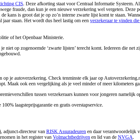
tichting CIS
. Deze afkorting staat voor Centraal Informatie Systeem. A
anwege fraude, dan kun je een nieuwe verzekering wel vergeten. Deze p
de kans is groot dat je op zo’n interne zwarte lijst komt te staan. Wann
al jaar staan. Het wordt dus heel lastig om een
verzekeraar te vinden die
olitie of het Openbaar Ministerie.
je niet op zogenoemde ‘zwarte lijsten’ terecht komt. Iedereen die net zi
 opgebouwd.
en op je autoverzekering. Check tenminste elk jaar op Autoverzekering.n
oopt. Maak ook een vergelijking als je veel minder of meer kilometers gaa
 premieverschillen tussen verzekeraars kunnen voor jongeren namelijk op
100% laagsteprijsgarantie en gratis overstapservice.
j, adjunct-directeur van
RISK Assuradeuren
en daar verantwoordelijk v
enomen in het register van
Volmachtbedrijven
en lid van de
NVGA
.