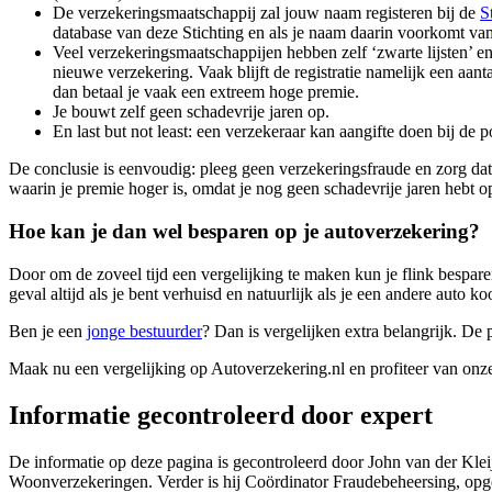
De verzekeringsmaatschappij zal jouw naam registeren bij de
S
database van deze Stichting en als je naam daarin voorkomt v
Veel verzekeringsmaatschappijen hebben zelf ‘zwarte lijsten’ en 
nieuwe verzekering. Vaak blijft de registratie namelijk een aant
dan betaal je vaak een extreem hoge premie.
Je bouwt zelf geen schadevrije jaren op.
En last but not least: een verzekeraar kan aangifte doen bij de p
De conclusie is eenvoudig: pleeg geen verzekeringsfraude en zorg dat 
waarin je premie hoger is, omdat je nog geen schadevrije jaren hebt
Hoe kan je dan wel besparen op je autoverzekering?
Door om de zoveel tijd een vergelijking te maken kun je flink bespar
geval altijd als je bent verhuisd en natuurlijk als je een andere auto k
Ben je een
jonge bestuurder
? Dan is vergelijken extra belangrijk. De
Maak nu een vergelijking op Autoverzekering.nl en profiteer van onze 
Informatie gecontroleerd door expert
De informatie op deze pagina is gecontroleerd door John van der Klei
Woonverzekeringen. Verder is hij Coördinator Fraudebeheersing, opg