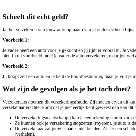
Scheelt dit echt geld?
Ja, het verzekeren van jouw auto op naam van je ouders scheelt bijna 
Voorbeeld 1:
Je vader heeft een auto voor je gekocht en jij rijdt er vooral in. Je va
niet. In dit voorbeeld moet je vader de auto verzekeren, maar jou wel
Voorbeeld 2:
Jij koopt zelf een auto en je bent de hoofdbestuurder, maar je vult je 
Wat zijn de gevolgen als je het toch doet?
Verzekeraars noemen dit verzekeringsfraude. Zij moeten ervan uit kun
verzekeraar erachter komt dat je niet eerlijk bent geweest dan kan dit
De verzekeringsmaatschappij kan je een rekening sturen voor de
Ze kunnen ook je verzekering stopzetten (royeren), je auto is d
De verzekeraar zal jouw schades niet betalen. Als er een scha
(verhalen).