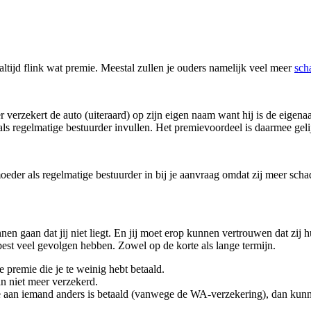
altijd flink wat premie. Meestal zullen je ouders namelijk veel meer
sch
der verzekert de auto (uiteraard) op zijn eigen naam want hij is de eigena
 als regelmatige bestuurder invullen. Het premievoordeel is daarmee ge
moeder als regelmatige bestuurder in bij je aanvraag omdat zij meer schad
nen gaan dat jij niet liegt. En jij moet erop kunnen vertrouwen dat zi
 best veel gevolgen hebben. Zowel op de korte als lange termijn.
 premie die je te weinig hebt betaald.
an niet meer verzekerd.
de aan iemand anders is betaald (vanwege de WA-verzekering), dan kunne