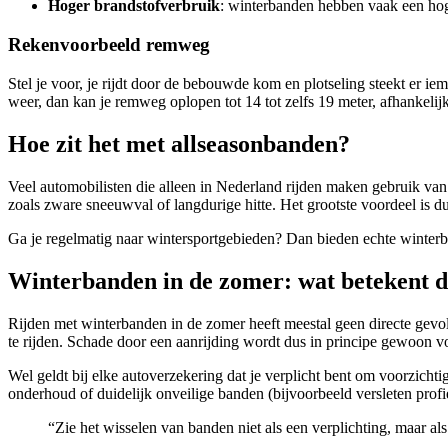
Hoger brandstofverbruik
: winterbanden hebben vaak een hoge
Rekenvoorbeeld remweg
Stel je voor, je rijdt door de bebouwde kom en plotseling steekt er i
weer, dan kan je remweg oplopen tot 14 tot zelfs 19 meter, afhankelijk
Hoe zit het met allseasonbanden?
Veel automobilisten die alleen in Nederland rijden maken gebruik va
zoals zware sneeuwval of langdurige hitte. Het grootste voordeel is du
Ga je regelmatig naar wintersportgebieden? Dan bieden echte winterb
Winterbanden in de zomer: wat betekent di
Rijden met winterbanden in de zomer heeft meestal geen directe gevo
te rijden. Schade door een aanrijding wordt dus in principe gewoon 
Wel geldt bij elke autoverzekering dat je verplicht bent om voorzicht
onderhoud of duidelijk onveilige banden (bijvoorbeeld versleten prof
“Zie het wisselen van banden niet als een verplichting, maar als