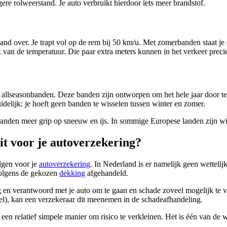
re rolweerstand. Je auto verbruikt hierdoor iets meer brandstof.
emand over. Je trapt vol op de rem bij 50 km/u. Met zomerbanden staat je
 van de temperatuur. Die paar extra meters kunnen in het verkeer precie
n allseasonbanden. Deze banden zijn ontworpen om het hele jaar door 
idelijk: je hoeft geen banden te wisselen tussen winter en zomer.
anden meer grip op sneeuw en ijs. In sommige Europese landen zijn wi
t voor je autoverzekering?
lgen voor je
autoverzekering
. In Nederland is er namelijk geen wetteli
volgens de gekozen
dekking
afgehandeld.
ig en verantwoord met je auto om te gaan en schade zoveel mogelijk te 
iel), kan een verzekeraar dit meenemen in de schadeafhandeling.
 een relatief simpele manier om risico te verkleinen. Het is één van de w