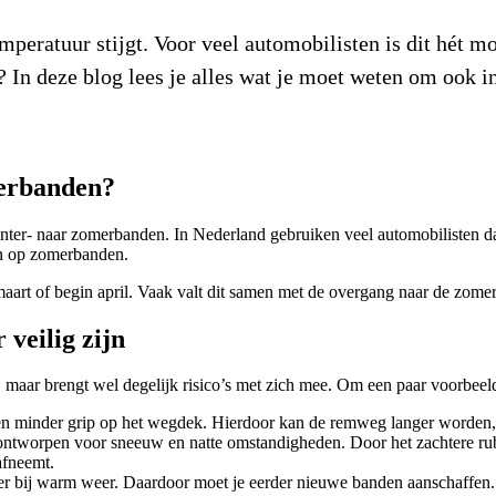
emperatuur stijgt. Voor veel automobilisten is dit hét
In deze blog lees je alles wat je moet weten om ook in
merbanden?
inter- naar zomerbanden. In Nederland gebruiken veel automobilisten da
en op zomerbanden.
art of begin april. Vaak valt dit samen met de overgang naar de zomer
veilig zijn
, maar brengt wel degelijk risico’s met zich mee. Om een paar voorbee
n minder grip op het wegdek. Hierdoor kan de remweg langer worden, 
s ontworpen voor sneeuw en natte omstandigheden. Door het zachtere ru
afneemt.
ller bij warm weer. Daardoor moet je eerder nieuwe banden aanschaffen.