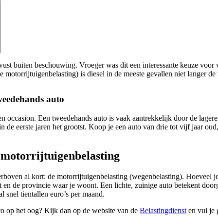
wust buiten beschouwing. Vroeger was dit een interessante keuze voor v
e motorrijtuigenbelasting) is diesel in de meeste gevallen niet langer de 
tweedehands auto
en occasion. Een tweedehands auto is vaak aantrekkelijk door de lager
n de eerste jaren het grootst. Koop je een auto van drie tot vijf jaar oud,
motorrijtuigenbelasting
ven al kort: de motorrijtuigenbelasting (wegenbelasting). Hoeveel je 
t en de provincie waar je woont. Een lichte, zuinige auto betekent door
al snel tientallen euro’s per maand.
to op het oog? Kijk dan op de website van de
Belastingdienst
en vul je 