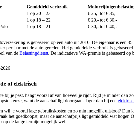
e
Gemiddeld verbruik
Motorrijtuigenbelasti
1 op 20 – 23
€ 25,- tot € 35,-
1 op 18 – 22
€ 20,- tot € 30,-
Polo
1 op 18 – 21
€ 30,- tot € 40,-
overzekering is gebaseerd op een auto uit 2016. De eigenaar is een 35-j
ter per jaar met de auto gereden. Het gemiddelde verbruik is gebaseer
ool van de
Belastingdienst
. De indicatieve WA-premie is gebaseerd op
-2026
e of elektrisch
e bij je past, hangt vooral af van hoeveel je rijdt. Rijd je minder dan 
pste keuze, want de aanschaf ligt doorgaans lager dan bij een
elektris
en wil je vooral lage gebruikskosten en zo min mogelijk uitstoot? Dan ko
vaak het goedkoopst, maar de aanschafprijs ligt gemiddeld wat hoger. Op 
r op de lange termijn mogelijk wel.