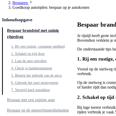
Besparen
Goedkoop autorijden: bespaar op je autokosten
Inhoudsopgave
Bespaar brands
Bespaar brandstof met zuinig
Je rijstijl heeft grote 
rijgedrag
Bovendien verklein je me
1. Rij een rustige, constante snelheid
De onderstaande tips he
2. Schakel op tijd door
1. Rij een rustige,
3. Laat de auto uitrollen
4. Check je bandenspanning
Vooral op de snelweg ri
verbruik.
5. Beperk het gebruik van de airco
Op de snelweg is cruise
6. Gebruik het start-stopsysteem
of harder rijdt dan nodi
7. Vermijd hard optrekken
2. Schakel op tijd
Bespaar met een zuinige auto
Bij lage toeren verbrui
1. Kies een licht en voordelig model
Bespaar op de motorrijtuigenbelasting
rijden verbruik je vaak 