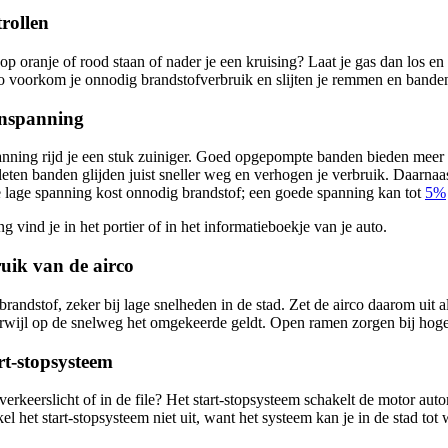
trollen
 op oranje of rood staan of nader je een kruising? Laat je gas dan los en 
o voorkom je onnodig brandstofverbruik en slijten je remmen en bande
enspanning
nning rijd je een stuk zuiniger. Goed opgepompte banden bieden meer gr
leten banden glijden juist sneller weg en verhogen je verbruik. Daarn
e lage spanning kost onnodig brandstof; een goede spanning kan tot
5%
 vind je in het portier of in het informatieboekje van je auto.
ruik van de airco
brandstof, zeker bij lage snelheden in de stad. Zet de airco daarom uit
rwijl op de snelweg het omgekeerde geldt. Open ramen zorgen bij hoge
rt-stopsysteem
n verkeerslicht of in de file? Het start-stopsysteem schakelt de motor aut
kel het start-stopsysteem niet uit, want het systeem kan je in de stad tot