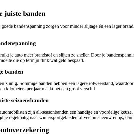
e juiste banden
 goede bandenspanning zorgen voor minder slijtage én een lager brandst
bandenspanning
ikt je auto meer brandstof en slijten ze sneller. Door je bandenspannin
moeite die op termijn flink wat geld bespaart.
ige banden
ven zuinig. Sommige banden hebben een lagere rolweerstand, waardoor je 
en kilometers per jaar maakt het een groot verschil.
uiste seizoensbanden
utomobilisten zijn all-seasonbanden een handige en voordelige keuze. J
jd je regelmatig naar wintersportgebieden of veel in sneeuw en ijs, dan 
 autoverzekering