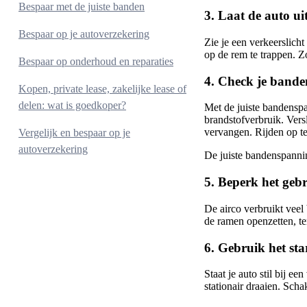
2. Overweeg hybride of elektrisch
Bespaar met de juiste banden
3. Laat de auto ui
3. Kies voor een tweedehands auto
1. Controleer je bandenspanning
Bespaar op je autoverzekering
Zie je een verkeerslicht
2. Kies voor zuinige banden
op de rem te trappen. Z
1. Vergelijk jaarlijks je autoverzekering
Bespaar op onderhoud en reparaties
3. Onderzoek de juiste seizoensbanden
4. Check je band
2. Kies een dekking die bij je auto past
1. Plan onderhoud op tijd in
Kopen, private lease, zakelijke lease of
3. Verhoog je eigen risico
delen: wat is goedkoper?
2. Vergelijk garages: universeel vs.
Met de juiste bandenspa
4. Controleer je jaarkilometrage
brandstofverbruik. Vers
merkdealer
Een auto kopen
vervangen. Rijden op t
Vergelijk en bespaar op je
5. Betaal per jaar in plaats van per maand
3. Voer kleine klusjes zelf uit
autoverzekering
Private lease
De juiste bandenspanning
4. Bestudeer onderhoudsabonnementen
Zakelijk leasen
5. Bekijk onderhoudskosten voor
5. Beperk het geb
Delen via een deelplatform
tweedehands auto’s
De airco verbruikt veel 
de ramen openzetten, te
6. Gebruik het sta
Staat je auto stil bij ee
stationair draaien. Scha