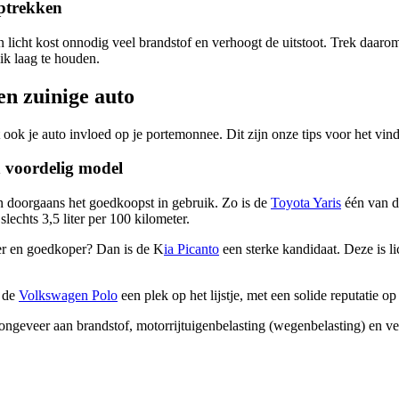
ptrekken
 licht kost onnodig veel brandstof en verhoogt de uitstoot. Trek daarom 
ik laag te houden.
en zuinige auto
t ook je auto invloed op je portemonnee. Dit zijn onze tips voor het vin
en voordelig model
ijn doorgaans het goedkoopst in gebruik. Zo is de
Toyota Yaris
één van de
slechts 3,5 liter per 100 kilometer.
er en goedkoper? Dan is de K
ia Picanto
een sterke kandidaat. Deze is lic
k de
Volkswagen Polo
een plek op het lijstje, met een solide reputatie 
ongeveer aan brandstof, motorrijtuigenbelasting (wegenbelasting) en ver