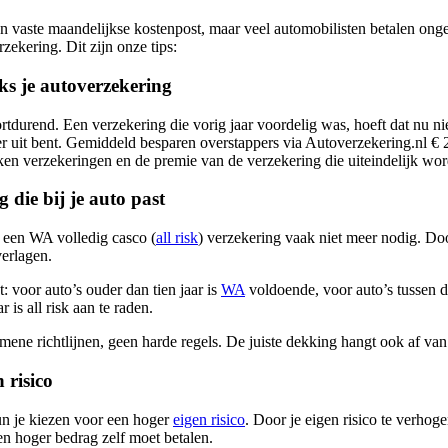
en vaste maandelijkse kostenpost, maar veel automobilisten betalen ong
zekering. Dit zijn onze tips:
jks je autoverzekering
durend. Een verzekering die vorig jaar voordelig was, hoeft dat nu niet m
 uit bent. Gemiddeld besparen overstappers via Autoverzekering.nl € 29
ken verzekeringen en de premie van de verzekering die uiteindelijk wor
 die bij je auto past
 een WA volledig casco (
all risk
) verzekering vaak niet meer nodig. Doo
verlagen.
: voor auto’s ouder dan tien jaar is
WA
voldoende, voor auto’s tussen de
r is all risk aan te raden.
emene richtlijnen, geen harde regels. De juiste dekking hangt ook af van 
 risico
un je kiezen voor een hoger
eigen risico
. Door je eigen risico te verhog
een hoger bedrag zelf moet betalen.