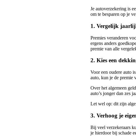
Je autoverzekering is e
om te besparen op je ver
1. Vergelijk jaarli
Premies veranderen voort
ergens anders goedkoper
premie van alle vergele
2. Kies een dekking
Voor een oudere auto is
auto, kun je de premie 
Over het algemeen geldt
auto’s jonger dan zes jaa
Let wel op: dit zijn alg
3. Verhoog je eigen
Bij veel verzekeraars k
je hierdoor bij schade 