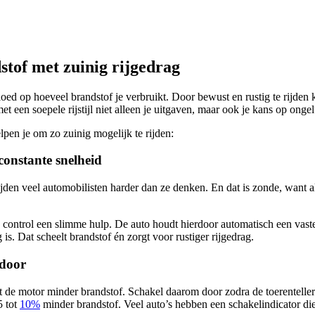
tof met zuinig rijgedrag
invloed op hoeveel brandstof je verbruikt. Door bewust en rustig te rijde
t een soepele rijstijl niet alleen je uitgaven, maar ook je kans op onge
lpen je om zo zuinig mogelijk te rijden:
 constante snelheid
jden veel automobilisten harder dan ze denken. En dat is zonde, want a
 control een slimme hulp. De auto houdt hierdoor automatisch een vast
g is. Dat scheelt brandstof én zorgt voor rustiger rijgedrag.
 door
kt de motor minder brandstof. Schakel daarom door zodra de toerenteller 
5 tot
10%
minder brandstof. Veel auto’s hebben een schakelindicator die