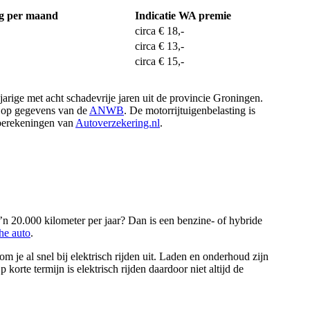
ng per maand
Indicatie WA premie
circa € 18,-
circa € 13,-
circa € 15,-
arige met acht schadevrije jaren uit de provincie Groningen.
d op gegevens van de
ANWB
. De motorrijtuigenbelasting is
 berekeningen van
Autoverzekering.nl
.
zo’n 20.000 kilometer per jaar? Dan is een benzine- of hybride
che auto
.
m je al snel bij elektrisch rijden uit. Laden en onderhoud zijn
korte termijn is elektrisch rijden daardoor niet altijd de