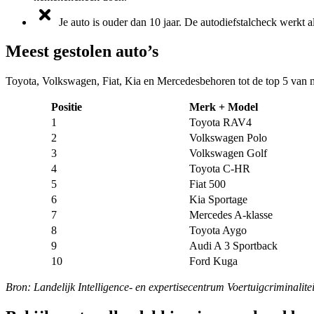
Je auto is ouder dan 10 jaar. De autodiefstalcheck werkt al
Meest gestolen auto’s
Toyota, Volkswagen, Fiat, Kia en Mercedesbehoren tot de top 5 van 
Positie
Merk + Model
1
Toyota RAV4
2
Volkswagen Polo
3
Volkswagen Golf
4
Toyota C-HR
5
Fiat 500
6
Kia Sportage
7
Mercedes A-klasse
8
Toyota Aygo
9
Audi A 3 Sportback
10
Ford Kuga
Bron: Landelijk Intelligence- en expertisecentrum Voertuigcriminalitei