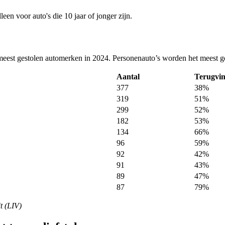
leen voor auto's die 10 jaar of jonger zijn.
meest gestolen automerken in 2024. Personenauto’s worden het meest g
Aantal
Terugvi
377
38%
319
51%
299
52%
182
53%
134
66%
96
59%
92
42%
91
43%
89
47%
87
79%
t (LIV)