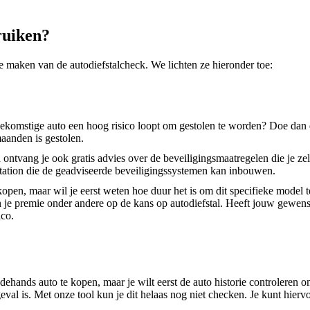
ruiken?
te maken van de autodiefstalcheck. We lichten ze hieronder toe:
toekomstige auto een hoog risico loopt om gestolen te worden? Doe dan d
aanden is gestolen.
en ontvang je ook gratis advies over de beveiligingsmaatregelen die je 
station die de geadviseerde beveiligingssystemen kan inbouwen.
open, maar wil je eerst weten hoe duur het is om dit specifieke model t
an je premie onder andere op de kans op autodiefstal. Heeft jouw gewen
ico.
ands auto te kopen, maar je wilt eerst de auto historie controleren om e
geval is. Met onze tool kun je dit helaas nog niet checken. Je kunt hi