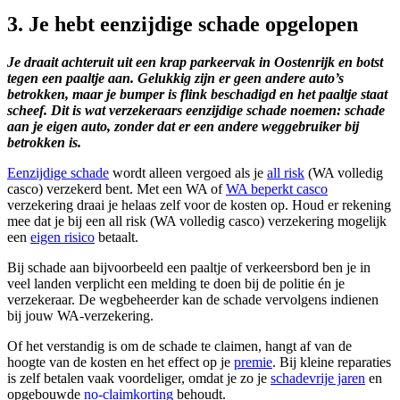
3. Je hebt eenzijdige schade opgelopen
Je draait achteruit uit een krap parkeervak in Oostenrijk en botst
tegen een paaltje aan. Gelukkig zijn er geen andere auto’s
betrokken, maar je bumper is flink beschadigd en het paaltje staat
scheef. Dit is wat verzekeraars eenzijdige schade noemen: schade
aan je eigen auto, zonder dat er een andere weggebruiker bij
betrokken is.
Eenzijdige schade
wordt alleen vergoed als je
all risk
(WA volledig
casco) verzekerd bent. Met een WA of
WA beperkt casco
verzekering draai je helaas zelf voor de kosten op. Houd er rekening
mee dat je bij een all risk (WA volledig casco) verzekering mogelijk
een
eigen risico
betaalt.
Bij schade aan bijvoorbeeld een paaltje of verkeersbord ben je in
veel landen verplicht een melding te doen bij de politie én je
verzekeraar. De wegbeheerder kan de schade vervolgens indienen
bij jouw WA-verzekering.
Of het verstandig is om de schade te claimen, hangt af van de
hoogte van de kosten en het effect op je
premie
. Bij kleine reparaties
is zelf betalen vaak voordeliger, omdat je zo je
schadevrije jaren
en
opgebouwde
no-claimkorting
behoudt.