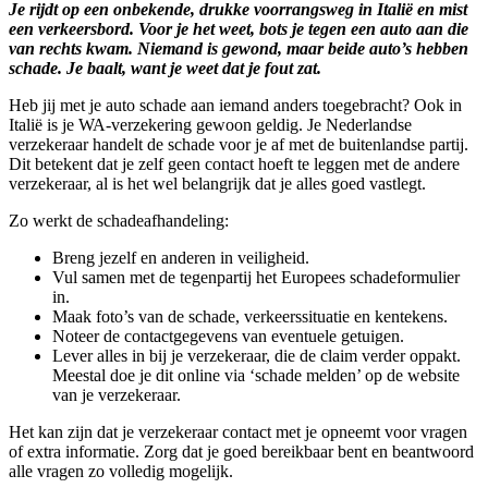
Je rijdt op een onbekende, drukke voorrangsweg in Italië en mist
een verkeersbord. Voor je het weet, bots je tegen een auto aan die
van rechts kwam. Niemand is gewond, maar beide auto’s hebben
schade. Je baalt, want je weet dat je fout zat.
Heb jij met je auto schade aan iemand anders toegebracht? Ook in
Italië is je WA-verzekering gewoon geldig. Je Nederlandse
verzekeraar handelt de schade voor je af met de buitenlandse partij.
Dit betekent dat je zelf geen contact hoeft te leggen met de andere
verzekeraar, al is het wel belangrijk dat je alles goed vastlegt.
Zo werkt de schadeafhandeling:
Breng jezelf en anderen in veiligheid.
Vul samen met de tegenpartij het Europees schadeformulier
in.
Maak foto’s van de schade, verkeerssituatie en kentekens.
Noteer de contactgegevens van eventuele getuigen.
Lever alles in bij je verzekeraar, die de claim verder oppakt.
Meestal doe je dit online via ‘schade melden’ op de website
van je verzekeraar.
Het kan zijn dat je verzekeraar contact met je opneemt voor vragen
of extra informatie. Zorg dat je goed bereikbaar bent en beantwoord
alle vragen zo volledig mogelijk.