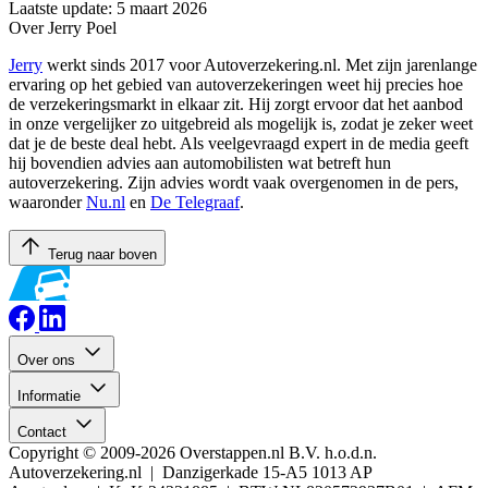
Laatste update: 5 maart 2026
Over Jerry Poel
Jerry
werkt sinds 2017 voor Autoverzekering.nl. Met zijn jarenlange
ervaring op het gebied van autoverzekeringen weet hij precies hoe
de verzekeringsmarkt in elkaar zit. Hij zorgt ervoor dat het aanbod
in onze vergelijker zo uitgebreid als mogelijk is, zodat je zeker weet
dat je de beste deal hebt. Als veelgevraagd expert in de media geeft
hij bovendien advies aan automobilisten wat betreft hun
autoverzekering. Zijn advies wordt vaak overgenomen in de pers,
waaronder
Nu.nl
en
De Telegraaf
.
Terug naar boven
Over ons
Informatie
Contact
Copyright © 2009-2026 Overstappen.nl B.V. h.o.d.n.
Autoverzekering.nl | Danzigerkade 15-A5 1013 AP