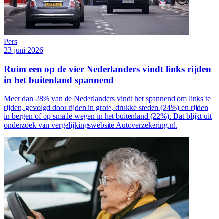
Pers
23 juni 2026
Ruim een op de vier Nederlanders vindt links rijden
in het buitenland spannend
Meer dan 28% van de Nederlanders vindt het spannend om links te
rijden, gevolgd door rijden in grote, drukke steden (24%) en rijden
in bergen of op smalle wegen in het buitenland (22%). Dat blijkt uit
onderzoek van vergelijkingswebsite Autoverzekering.nl.