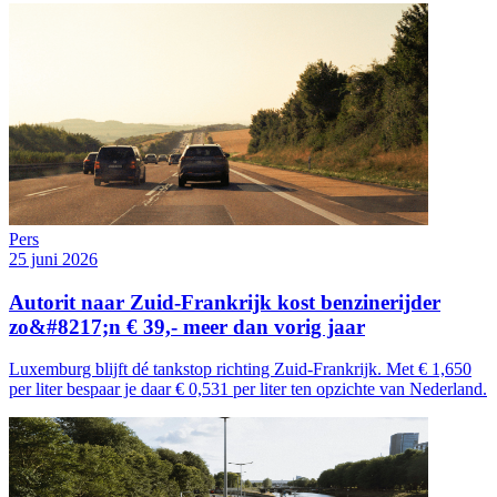
Pers
25 juni 2026
Autorit naar Zuid-Frankrijk kost benzinerijder
zo&#8217;n € 39,- meer dan vorig jaar
Luxemburg blijft dé tankstop richting Zuid-Frankrijk. Met € 1,650
per liter bespaar je daar € 0,531 per liter ten opzichte van Nederland.