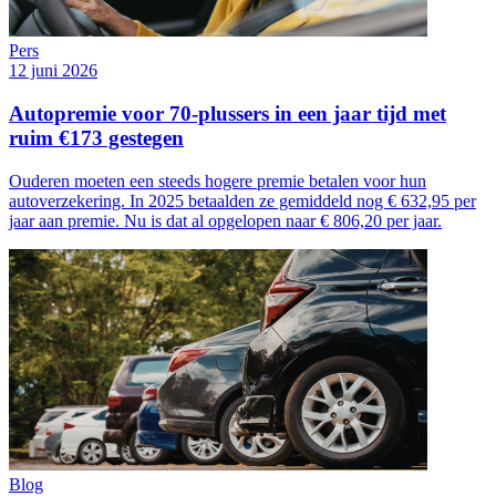
Pers
12 juni 2026
Autopremie voor 70-plussers in een jaar tijd met
ruim €173 gestegen
Ouderen moeten een steeds hogere premie betalen voor hun
autoverzekering. In 2025 betaalden ze gemiddeld nog € 632,95 per
jaar aan premie. Nu is dat al opgelopen naar € 806,20 per jaar.
Blog