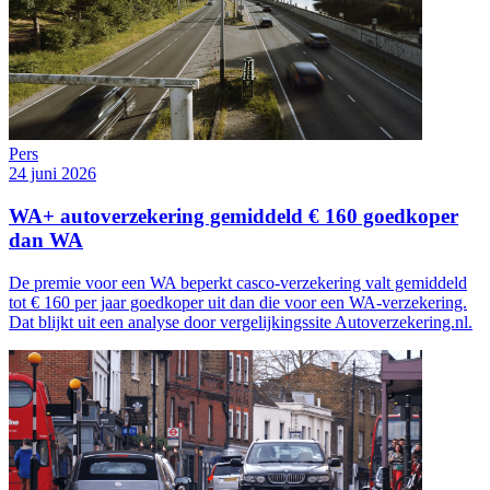
Pers
24 juni 2026
WA+ autoverzekering gemiddeld € 160 goedkoper
dan WA
De premie voor een WA beperkt casco-verzekering valt gemiddeld
tot € 160 per jaar goedkoper uit dan die voor een WA-verzekering.
Dat blijkt uit een analyse door vergelijkingssite Autoverzekering.nl.