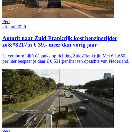
Pers
25 juni 2026
Autorit naar Zuid-Frankrijk kost benzinerijder
zo&#8217;n € 39,- meer dan vorig jaar
Luxemburg blijft dé tankstop richting Zuid-Frankrijk. Met € 1,650
per liter bespaar je daar € 0,531 per liter ten opzichte van Nederland.
Pers