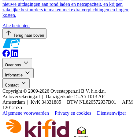
nieuwe uitdagingen aan rond laden en netcapaciteit, en krijgen
zakelijke bestuurders te maken met extra verplichtingen en hogere
kosten.
Alle berichten
Terug naar boven
Over ons
Informatie
Contact
Copyright © 2009-2026 Overstappen.nl B.V. h.o.d.n.
Autoverzekering.nl | Danzigerkade 15-A5 1013 AP
Amsterdam | KvK 34331885 | BTW NL820572937B01 | AFM
12012535
Algemene voorwaarden
|
Privacy en cookies
|
Dienstenwijzer