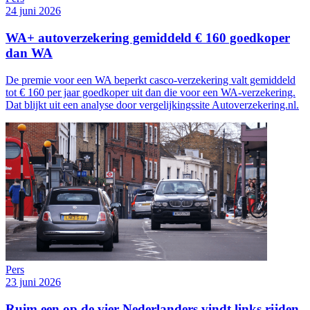
24 juni 2026
WA+ autoverzekering gemiddeld € 160 goedkoper
dan WA
De premie voor een WA beperkt casco-verzekering valt gemiddeld
tot € 160 per jaar goedkoper uit dan die voor een WA-verzekering.
Dat blijkt uit een analyse door vergelijkingssite Autoverzekering.nl.
Pers
23 juni 2026
Ruim een op de vier Nederlanders vindt links rijden