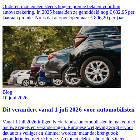
Ouderen moeten een steeds hogere premie betalen voor hun
autoverzekering. In 2025 betaalden ze gemiddeld nog € 632,95 per
jaar aan premie. Nu is dat al opgelopen naar € 806,20 per jaar.
Blog
10 juni 2026
Dit verandert vanaf 1 juli 2026 voor automobilisten
Vanaf 1 juli 2026 krijgen Nederlandse automobilisten te maken met
nieuwe regels en veranderingen. Europese wetgeving zorgt ervoor
dat auto’s veiliger en slimmer worden, maar dat brengt ook
veranderingen met zich mee. Zo lopen elektrische rijders tegen