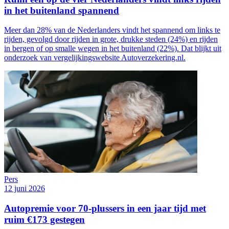
in het buitenland spannend
Meer dan 28% van de Nederlanders vindt het spannend om links te
rijden, gevolgd door rijden in grote, drukke steden (24%) en rijden
in bergen of op smalle wegen in het buitenland (22%). Dat blijkt uit
onderzoek van vergelijkingswebsite Autoverzekering.nl.
Pers
12 juni 2026
Autopremie voor 70-plussers in een jaar tijd met
ruim €173 gestegen