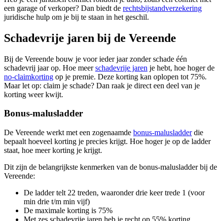
een garage of verkoper? Dan biedt de
rechtsbijstandverzekering
juridische hulp om je bij te staan in het geschil.
Schadevrije jaren bij de Vereende
Bij de Vereende bouw je voor ieder jaar zonder schade één
schadevrij jaar op. Hoe meer
schadevrije jaren
je hebt, hoe hoger de
no-claimkorting
op je premie. Deze korting kan oplopen tot 75%.
Maar let op: claim je schade? Dan raak je direct een deel van je
korting weer kwijt.
Bonus-malusladder
De Vereende werkt met een zogenaamde
bonus-malusladder
die
bepaalt hoeveel korting je precies krijgt. Hoe hoger je op de ladder
staat, hoe meer korting je krijgt.
Dit zijn de belangrijkste kenmerken van de bonus-malusladder bij de
Vereende:
De ladder telt 22 treden, waaronder drie keer trede 1 (voor
min drie t/m min vijf)
De maximale korting is 75%
Met zes schadevrije jaren heb je recht op 55% korting