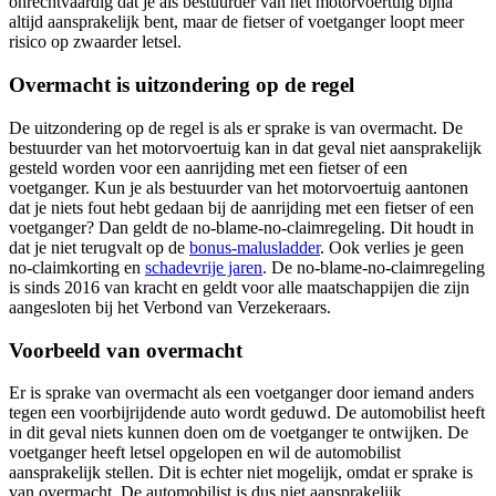
onrechtvaardig dat je als bestuurder van het motorvoertuig bijna
altijd aansprakelijk bent, maar de fietser of voetganger loopt meer
risico op zwaarder letsel.
Overmacht is uitzondering op de regel
De uitzondering op de regel is als er sprake is van overmacht. De
bestuurder van het motorvoertuig kan in dat geval niet aansprakelijk
gesteld worden voor een aanrijding met een fietser of een
voetganger. Kun je als bestuurder van het motorvoertuig aantonen
dat je niets fout hebt gedaan bij de aanrijding met een fietser of een
voetganger? Dan geldt de no-blame-no-claimregeling. Dit houdt in
dat je niet terugvalt op de
bonus-malusladder
. Ook verlies je geen
no-claimkorting en
schadevrije jaren
. De no-blame-no-claimregeling
is sinds 2016 van kracht en geldt voor alle maatschappijen die zijn
aangesloten bij het Verbond van Verzekeraars.
Voorbeeld van overmacht
Er is sprake van overmacht als een voetganger door iemand anders
tegen een voorbijrijdende auto wordt geduwd. De automobilist heeft
in dit geval niets kunnen doen om de voetganger te ontwijken. De
voetganger heeft letsel opgelopen en wil de automobilist
aansprakelijk stellen. Dit is echter niet mogelijk, omdat er sprake is
van overmacht. De automobilist is dus niet aansprakelijk.