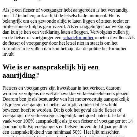
Als je een fietser of voetganger hebt aangereden is het verstandig
om 112 te bellen, ook al lijkt de letselschade minimaal. Het is
belangrijk om een gewonde altijd te laten liggen of zitten totdat er
professionele hulp is gearriveerd. Als er ooggetuigen aanwezig zijn
dan kun je hen een verklaring laten afleggen. Vervolgens zullen jij
en de fietser of voetganger een
schadeformulier
moeten invullen. Als
de fietser of voetganger door het letsel niet in staat is om het
formulier in te vullen dan kan het zijn dat de politie het formulier
invult.
Wie is er aansprakelijk bij een
aanrijding?
Fietsers en voetgangers zijn kwetsbaar in het verkeer, daarom
worden ze volgens de wet als zwakke verkeersdeelnemers gezien.
Daarom ben je als bestuurder van het motorvoertuig aansprakelijk
als je een voetganger of fietser aanrijdt, zonder dat je schuld
bewezen hoeft te worden. Dit is ook het geval als de fietser of
voetganger de verkeersregels eigenlijk niet goed naleeft. Je bent
vaak voor 100% aansprakelijk als je een fietser of voetganger tot 14
jaar aanrijdt. Bij voetgangers en fietsers boven de 14 jaar geldt er
een aansprakelijkheid van minimaal 50%. Het lijkt misschien