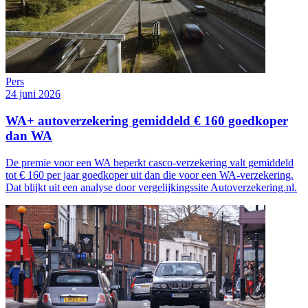
Pers
24 juni 2026
WA+ autoverzekering gemiddeld € 160 goedkoper
dan WA
De premie voor een WA beperkt casco-verzekering valt gemiddeld
tot € 160 per jaar goedkoper uit dan die voor een WA-verzekering.
Dat blijkt uit een analyse door vergelijkingssite Autoverzekering.nl.