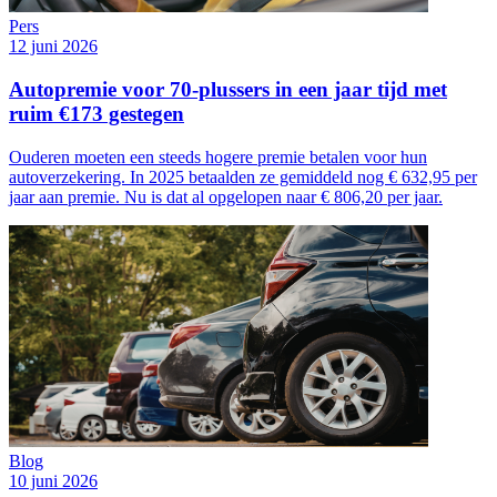
Pers
12 juni 2026
Autopremie voor 70-plussers in een jaar tijd met
ruim €173 gestegen
Ouderen moeten een steeds hogere premie betalen voor hun
autoverzekering. In 2025 betaalden ze gemiddeld nog € 632,95 per
jaar aan premie. Nu is dat al opgelopen naar € 806,20 per jaar.
Blog
10 juni 2026