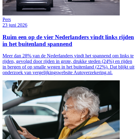
Pers
23 juni 2026
Ruim een op de vier Nederlanders vindt links rijden
in het buitenland spannend
Meer dan 28% van de Nederlanders vindt het spannend om links te
rijden, gevolgd door rijden in grote, drukke steden (24%) en rijden
in bergen of op smalle wegen in het buitenland (22%). Dat blijkt uit
onderzoek van vergelijkingswebsite Autoverzekering.nl.