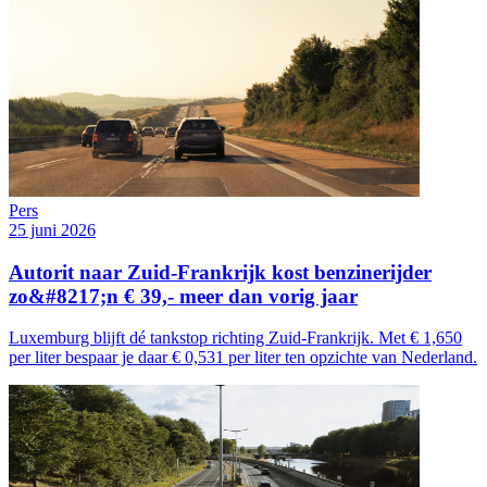
Pers
25 juni 2026
Autorit naar Zuid-Frankrijk kost benzinerijder
zo&#8217;n € 39,- meer dan vorig jaar
Luxemburg blijft dé tankstop richting Zuid-Frankrijk. Met € 1,650
per liter bespaar je daar € 0,531 per liter ten opzichte van Nederland.