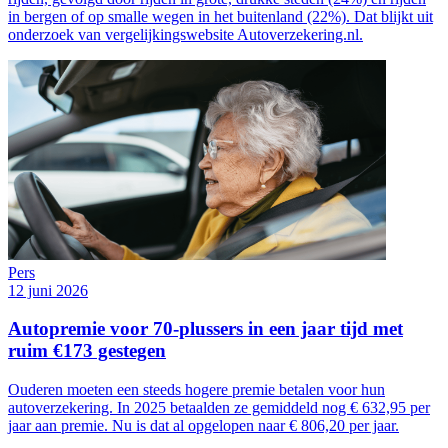
in bergen of op smalle wegen in het buitenland (22%). Dat blijkt uit
onderzoek van vergelijkingswebsite Autoverzekering.nl.
Pers
12 juni 2026
Autopremie voor 70-plussers in een jaar tijd met
ruim €173 gestegen
Ouderen moeten een steeds hogere premie betalen voor hun
autoverzekering. In 2025 betaalden ze gemiddeld nog € 632,95 per
jaar aan premie. Nu is dat al opgelopen naar € 806,20 per jaar.