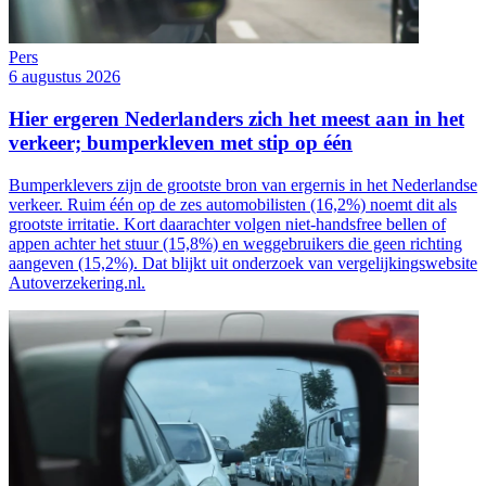
Pers
6 augustus 2026
Hier ergeren Nederlanders zich het meest aan in het
verkeer; bumperkleven met stip op één
Bumperklevers zijn de grootste bron van ergernis in het Nederlandse
verkeer. Ruim één op de zes automobilisten (16,2%) noemt dit als
grootste irritatie. Kort daarachter volgen niet-handsfree bellen of
appen achter het stuur (15,8%) en weggebruikers die geen richting
aangeven (15,2%). Dat blijkt uit onderzoek van vergelijkingswebsite
Autoverzekering.nl.