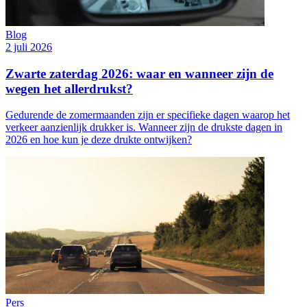
Blog
2 juli 2026
Zwarte zaterdag 2026: waar en wanneer zijn de
wegen het allerdrukst?
Gedurende de zomermaanden zijn er specifieke dagen waarop het
verkeer aanzienlijk drukker is. Wanneer zijn de drukste dagen in
2026 en hoe kun je deze drukte ontwijken?
Pers