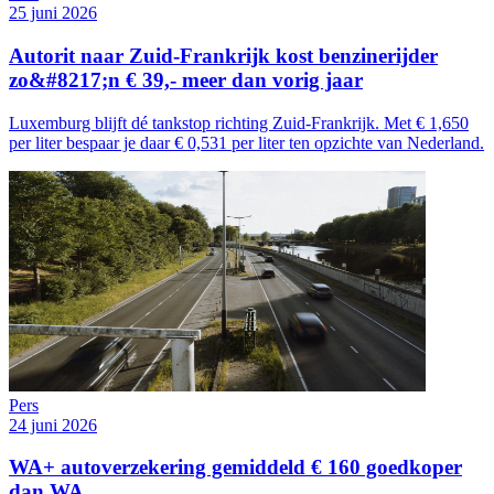
25 juni 2026
Autorit naar Zuid-Frankrijk kost benzinerijder
zo&#8217;n € 39,- meer dan vorig jaar
Luxemburg blijft dé tankstop richting Zuid-Frankrijk. Met € 1,650
per liter bespaar je daar € 0,531 per liter ten opzichte van Nederland.
Pers
24 juni 2026
WA+ autoverzekering gemiddeld € 160 goedkoper
dan WA