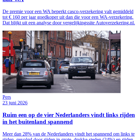
De premie voor een WA beperkt casco-verzekering valt gemiddeld
tot € 160 per jaar goedkoper uit dan die voor een WA-verzekering.
Dat blijkt uit een analyse door vergelijkingssite Autoverzekering.nl.
Pers
23 juni 2026
Ruim een op de vier Nederlanders vindt links rijden
in het buitenland spannend
Meer dan 28% van de Nederlanders vindt het spannend om links te
rijden, gevolgd door rijden in grote, drukke steden (24%) en rijden