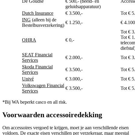
De Goudse
€ 500,- (beeld- en
Accesso
geluidsapparatuur)
Dutch Insurance
€ 3.500,-
Tot € 5
ING
(alleen bij de
€ 1.250,-
€ 4.100
Bestelbusverzekering)
Tot € 3
Tot € 1
OHRA
€ 0,-
telecom
diefstal
SEAT Financial
€ 2.000,-
Tot € 3
Services
Skoda Financial
€ 3.500,-
Tot € 5
Services
Univé
€ 3.000,-
Tot € 5
Volkswagen Financial
€ 3.500,-
Tot € 5
Services
*Bij WA beperkt casco en all risk.
Voorwaarden accessoiredekking
Om accessoires vergoed te krijgen, moet je aan verschillende eisen
voldoen. De exacte eisen verschillen per verzekeraar, maar meestal