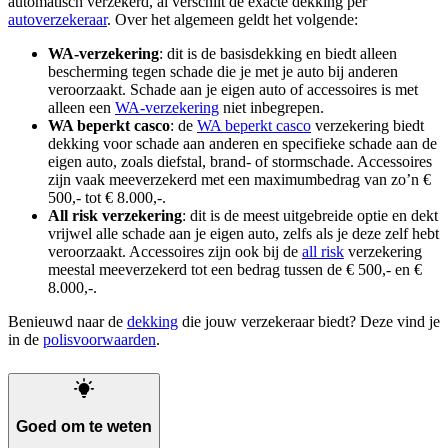
automatisch verzekerd, al verschilt de exacte dekking per
autoverzekeraar
. Over het algemeen geldt het volgende:
WA-verzekering
: dit is de basisdekking en biedt alleen
bescherming tegen schade die je met je auto bij anderen
veroorzaakt. Schade aan je eigen auto of accessoires is met
alleen een
WA-verzekering
niet inbegrepen.
WA beperkt casco
: de
WA beperkt casco
verzekering biedt
dekking voor schade aan anderen en specifieke schade aan de
eigen auto, zoals diefstal, brand- of stormschade. Accessoires
zijn vaak meeverzekerd met een maximumbedrag van zo’n €
500,- tot € 8.000,-.
All risk verzekering
: dit is de meest uitgebreide optie en dekt
vrijwel alle schade aan je eigen auto, zelfs als je deze zelf hebt
veroorzaakt. Accessoires zijn ook bij de
all risk
verzekering
meestal meeverzekerd tot een bedrag tussen de € 500,- en €
8.000,-.
Benieuwd naar de
dekking
die jouw verzekeraar biedt? Deze vind je
in de
polisvoorwaarden
.
Goed om te weten