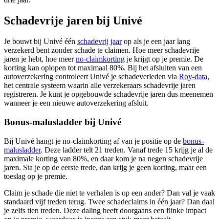
Schadevrije jaren bij Univé
Je bouwt bij Univé één
schadevrij jaar
op als je een jaar lang
verzekerd bent zonder schade te claimen. Hoe meer schadevrije
jaren je hebt, hoe meer
no-claimkorting
je krijgt op je premie. De
korting kan oplopen tot maximaal 80%. Bij het afsluiten van een
autoverzekering controleert Univé je schadeverleden via
Roy-data
,
het centrale systeem waarin alle verzekeraars schadevrije jaren
registreren. Je kunt je opgebouwde schadevrije jaren dus meenemen
wanneer je een nieuwe autoverzekering afsluit.
Bonus-malusladder bij Univé
Bij Univé hangt je no-claimkorting af van je positie op de
bonus-
malusladder
. Deze ladder telt 21 treden. Vanaf trede 15 krijg je al de
maximale korting van 80%, en daar kom je na negen schadevrije
jaren. Sta je op de eerste trede, dan krijg je geen korting, maar een
toeslag op je premie.
Claim je schade die niet te verhalen is op een ander? Dan val je vaak
standaard vijf treden terug. Twee schadeclaims in één jaar? Dan daal
je zelfs tien treden. Deze daling heeft doorgaans een flinke impact