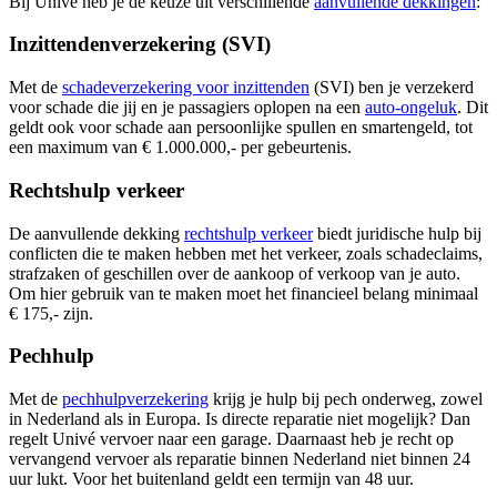
Bij Univé heb je de keuze uit verschillende
aanvullende dekkingen
:
Inzittendenverzekering (SVI)
Met de
schadeverzekering voor inzittenden
(SVI) ben je verzekerd
voor schade die jij en je passagiers oplopen na een
auto-ongeluk
. Dit
geldt ook voor schade aan persoonlijke spullen en smartengeld, tot
een maximum van € 1.000.000,- per gebeurtenis.
Rechtshulp verkeer
De aanvullende dekking
rechtshulp verkeer
biedt juridische hulp bij
conflicten die te maken hebben met het verkeer, zoals schadeclaims,
strafzaken of geschillen over de aankoop of verkoop van je auto.
Om hier gebruik van te maken moet het financieel belang minimaal
€ 175,- zijn.
Pechhulp
Met de
pechhulpverzekering
krijg je hulp bij pech onderweg, zowel
in Nederland als in Europa. Is directe reparatie niet mogelijk? Dan
regelt Univé vervoer naar een garage. Daarnaast heb je recht op
vervangend vervoer als reparatie binnen Nederland niet binnen 24
uur lukt. Voor het buitenland geldt een termijn van 48 uur.