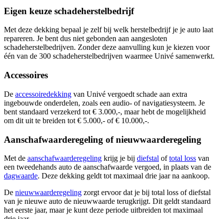
Eigen keuze schadeherstelbedrijf
Met deze dekking bepaal je zelf bij welk herstelbedrijf je je auto laat
repareren. Je bent dus niet gebonden aan aangesloten
schadeherstelbedrijven. Zonder deze aanvulling kun je kiezen voor
één van de 300 schadeherstelbedrijven waarmee Univé samenwerkt.
Accessoires
De
accessoiredekking
van Univé vergoedt schade aan extra
ingebouwde onderdelen, zoals een audio- of navigatiesysteem. Je
bent standaard verzekerd tot € 3.000,-, maar hebt de mogelijkheid
om dit uit te breiden tot € 5.000,- of € 10.000,-.
Aanschafwaarderegeling of nieuwwaarderegeling
Met de
aanschafwaarderegeling
krijg je bij
diefstal
of
total loss
van
een tweedehands auto de aanschafwaarde vergoed, in plaats van de
dagwaarde
. Deze dekking geldt tot maximaal drie jaar na aankoop.
De
nieuwwaarderegeling
zorgt ervoor dat je bij total loss of diefstal
van je nieuwe auto de nieuwwaarde terugkrijgt. Dit geldt standaard
het eerste jaar, maar je kunt deze periode uitbreiden tot maximaal
drie jaar.