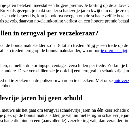
rije jaren betekent meestal een hogere premie. Je korting op de autover
En zoals gezegd: je raakt sneller schadevrije jaren kwijt dan dat je ze 
de schade beperkt is, kun je ook overwegen om de schade zelf te betal
als gevolg daarvan no-claimkorting verliest en een hogere premie betaal
illen in terugval per verzekeraar?
at de bonus-malusladder zo’n 18 tot 25 treden. Stijg je een trede op de 
al je 5 treden terug op de bonus-malusladder, waardoor
je premie stijgt
llen, namelijk de kortingspercentages verschillen per trede. Zo kun je b
de andere. Deze verschillen zie je ook bij een terugval in schadevrije jar
oed uit te zoeken en de polisvoorwaarden te checken. Met onze
autoverz
hebben.
evrije jaren bij geen schuld
 nieuws als het gaat om terugval schadevrije jaren na één keer schade c
je plek op de bonus-malus ladder, je valt nu niet terug in schadevrije j
e schade die binnen een (aanvullende) verzekering valt, dan verandert i