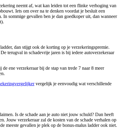
zekering neemt af, wat kan leiden tot een flinke verhoging van
opbouwt. Iets om over na te denken voordat je besluit een
en. In sommige gevallen ben je dan goedkoper uit, dan wanneer
t).
ladder, dan stijgt ook de korting op je verzekeringspremie.
. De terugval in schadevrije jaren is bij iedere autoverzekeraar
ij de ene verzekeraar bij de stap van trede 7 naar 8 meer
en.
ekeringvergelijker
vergelijk je eenvoudig wat verschillende
laimen. Is de schade aan je auto niet jouw schuld? Dan heeft
aren. Jouw verzekeraar zal de kosten van de schade verhalen op
n de meeste gevallen je plek op de bonus-malus ladder ook niet.