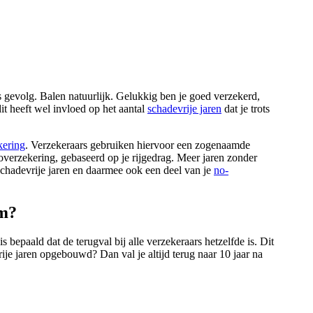
ls gevolg. Balen natuurlijk. Gelukkig ben je goed verzekerd,
t heeft wel invloed op het aantal
schadevrije jaren
dat je trots
kering
. Verzekeraars gebruiken hiervoor een zogenaamde
utoverzekering, gebaseerd op je rijgedrag. Meer jaren zonder
t schadevrije jaren en daarmee ook een deel van je
no-
im?
s bepaald dat de terugval bij alle verzekeraars hetzelfde is. Dit
ije jaren opgebouwd? Dan val je altijd terug naar 10 jaar na