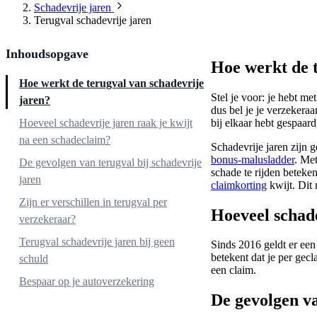
Schadevrije jaren
Terugval schadevrije jaren
Inhoudsopgave
Hoe werkt de t
Hoe werkt de terugval van schadevrije
Stel je voor: je hebt m
jaren?
dus bel je je verzekera
bij elkaar hebt gespaar
Hoeveel schadevrije jaren raak je kwijt
na een schadeclaim?
Schadevrije jaren zijn 
bonus-malusladder
. Met
De gevolgen van terugval bij schadevrije
schade te rijden beteken
jaren
claimkorting
kwijt. Dit 
Zijn er verschillen in terugval per
Hoeveel schade
verzekeraar?
Terugval schadevrije jaren bij geen
Sinds 2016 geldt er een 
betekent dat je per gec
schuld
een claim.
Bespaar op je autoverzekering
De gevolgen va