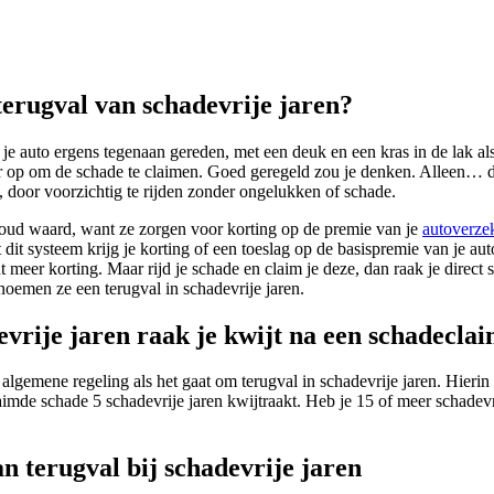
erugval van schadevrije jaren?
et je auto ergens tegenaan gereden, met een deuk en een kras in de lak a
ar op om de schade te claimen. Goed geregeld zou je denken. Alleen… di
d, door voorzichtig te rijden zonder ongelukken of schade.
goud waard, want ze zorgen voor korting op de premie van je
autoverze
 dit systeem krijg je korting of een toeslag op de basispremie van je a
t meer korting. Maar rijd je schade en claim je deze, dan raak je direc
noemen ze een terugval in schadevrije jaren.
vrije jaren raak je kwijt na een schadecla
algemene regeling als het gaat om terugval in schadevrije jaren. Hierin i
laimde schade 5 schadevrije jaren kwijtraakt. Heb je 15 of meer schadevr
n terugval bij schadevrije jaren