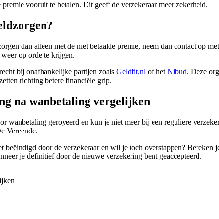
 premie vooruit te betalen. Dit geeft de verzekeraar meer zekerheid.
eldzorgen?
zorgen dan alleen met de niet betaalde premie, neem dan contact op met
weer op orde te krijgen.
recht bij onafhankelijke partijen zoals
Geldfit.nl
of het
Nibud
. Deze org
zetten richting betere financiële grip.
ng na wanbetaling vergelijken
oor wanbetaling geroyeerd en kun je niet meer bij een reguliere verzeke
De Vereende.
iet beëindigd door de verzekeraar en wil je toch overstappen? Bereken je
nneer je definitief door de nieuwe verzekering bent geaccepteerd.
ijken