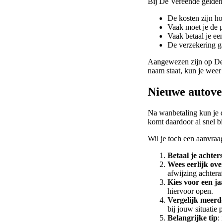
Bij De Vereende gelden
De kosten zijn ho
Vaak moet je de 
Vaak betaal je e
De verzekering ga
Aangewezen zijn op De V
naam staat, kun je weer
Nieuwe autove
Na wanbetaling kun je du
komt daardoor al snel b
Wil je toch een aanvraa
Betaal je achter
Wees eerlijk ove
afwijzing achtera
Kies voor een ja
hiervoor open.
Vergelijk meerd
bij jouw situatie p
Belangrijke tip
: