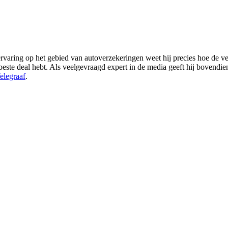
varing op het gebied van autoverzekeringen weet hij precies hoe de ver
de beste deal hebt. Als veelgevraagd expert in de media geeft hij bovendi
elegraaf
.