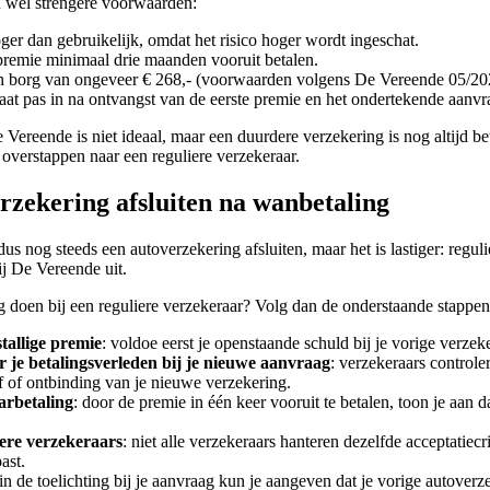
 wel strengere voorwaarden:
ger dan gebruikelijk, omdat het risico hoger wordt ingeschat.
premie minimaal drie maanden vooruit betalen.
en borg van ongeveer € 268,- (voorwaarden volgens De Vereende 05/20
at pas in na ontvangst van de eerste premie en het ondertekende aanvr
ereende is niet ideaal, maar een duurdere verzekering is nog altijd bete
 overstappen naar een reguliere verzekeraar.
rzekering afsluiten na wanbetaling
s nog steeds een autoverzekering afsluiten, maar het is lastiger: reguli
ij De Vereende uit.
g doen bij een reguliere verzekeraar? Volg dan de onderstaande stappen
stallige premie
: voldoe eerst je openstaande schuld bij je vorige verzeke
r je betalingsverleden bij je nieuwe aanvraag
: verzekeraars controle
f of ontbinding van je nieuwe verzekering.
arbetaling
: door de premie in één keer vooruit te betalen, toon je aan 
ere verzekeraars
: niet alle verzekeraars hanteren dezelfde acceptatiecr
ast.
 in de toelichting bij je aanvraag kun je aangeven dat je vorige autove