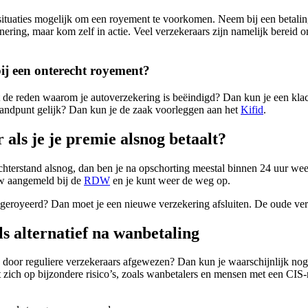
 situaties mogelijk om een royement te voorkomen. Neem bij een betalin
ering, maar kom zelf in actie. Veel verzekeraars zijn namelijk bereid om 
ij een onterecht royement?
t de reden waarom je autoverzekering is beëindigd? Dan kun je een klach
standpunt gelijk? Dan kun je de zaak voorleggen aan het
Kifid
.
 als je je premie alsnog betaalt?
achterstand alsnog, dan ben je na opschorting meestal binnen 24 uur weer
w aangemeld bij de
RDW
en je kunt weer de weg op.
l geroyeerd? Dan moet je een nieuwe verzekering afsluiten. De oude ver
s alternatief na wanbetaling
door reguliere verzekeraars afgewezen? Dan kun je waarschijnlijk nog 
ht zich op bijzondere risico’s, zoals wanbetalers en mensen met een CIS