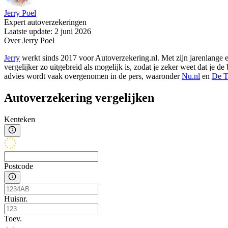
Jerry Poel
Expert autoverzekeringen
Laatste update: 2 juni 2026
Over Jerry Poel
Jerry
werkt sinds 2017 voor Autoverzekering.nl. Met zijn jarenlange er
vergelijker zo uitgebreid als mogelijk is, zodat je zeker weet dat je 
advies wordt vaak overgenomen in de pers, waaronder
Nu.nl
en
De T
Autoverzekering vergelijken
Kenteken
Postcode
Huisnr.
Toev.