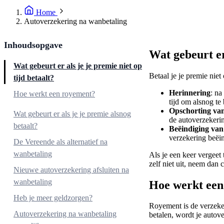
Home
Autoverzekering na wanbetaling
Inhoudsopgave
Wat gebeurt er 
Wat gebeurt er als je je premie niet op
Betaal je je premie niet
tijd betaalt?
Herinnering
: na
Hoe werkt een royement?
tijd om alsnog te 
Opschorting va
Royement voorkomen: tref op tijd een
Wat gebeurt er als je je premie alsnog
de autoverzekerin
betalingsregeling
betaalt?
Beëindiging van
Wat kun je doen bij een onterecht
verzekering beëi
De Vereende als alternatief na
royement?
wanbetaling
Als je een keer vergeet 
zelf niet uit, neem dan 
Nieuwe autoverzekering afsluiten na
wanbetaling
Hoe werkt een
Heb je meer geldzorgen?
Royement is de verzeker
Autoverzekering na wanbetaling
betalen, wordt je autov