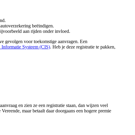
end.
je autoverzekering beëindigen.
bijvoorbeeld aan rijden onder invloed.
tieve gevolgen voor toekomstige aanvragen. Een
l Informatie Systeem (CIS)
. Heb je deze registratie te pakken,
anvraag en zien ze een registratie staan, dan wijzen veel
e Vereende, maar betaalt daar doorgaans een hogere premie