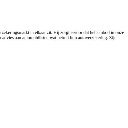
zekeringsmarkt in elkaar zit. Hij zorgt ervoor dat het aanbod in onze
en advies aan automobilisten wat betreft hun autoverzekering. Zijn