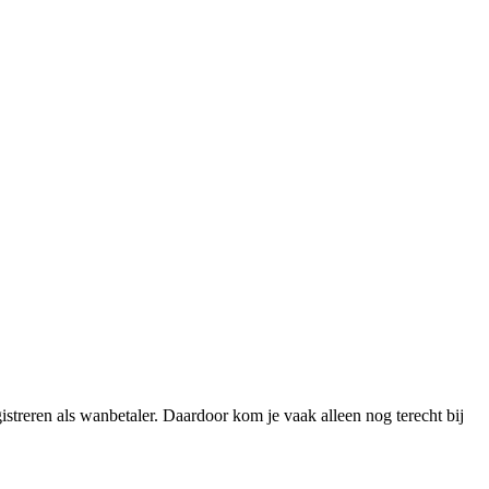
gistreren als wanbetaler. Daardoor kom je vaak alleen nog terecht bij