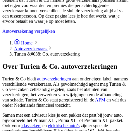
betekent dat Turien & Co namens grote verzekeraars polissen afsluit,
met eigen voorwaarden en premies die per achterliggende
verzekeraar kunnen verschillen. Je sluit de verzekering altijd af via
een tussenpersoon. Op deze pagina lees je hoe dat werkt, wat je
ervoor betaalt en waar je op moet letten.
Autoverzekering vergelijken
Home
Autoverzekeraars
Turien &#038; Co. autoverzekering
Over Turien & Co. autoverzekeringen
Turien & Co biedt
autoverzekeringen
aan onder eigen label, namens
verschillende verzekeraars. Als gevolmachtigd agent mag Turien &
Co veel zaken zelfstandig regelen, zoals het afsluiten van
verzekeringen, het verwerken van wijzigingen en de afhandeling
van schade. Turien & Co staat geregistreerd bij de
AFM
en valt dus
onder Nederlands financieel toezicht.
Samen met een adviseur kies je een pakket dat past bij jouw auto,
bijvoorbeeld het Primair XL-, Prima XL- of Premium XL-pakket.
Ook voor
klassiekers
en
elektrische auto’s
zijn er speciale
verzekeringen beschikbaar. Elk pakket is er in WA, WA beperkt