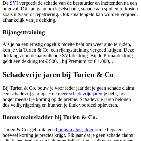
De
SVI
vergoedt de schade van de bestuurder en inzittenden na een
ongeval. Dit kan gaan om letselschade, schade aan spullen of kosten
zoals uitvaart of repatriëring. Ook smartengeld kan worden vergoed,
afhankelijk van je dekking.
Rijangsttraining
Als je na een ernstig ongeluk moeite hebt om weer auto te rijden,
kun je via Turien & Co. een rijangsttraining vergoed krijgen. Deze
dekking zit in de aanvullende SVI-dekking. Bij de Prima-dekking
geldt een dekking tot € 500,-, bij Premium tot € 1.000,-.
Schadevrije jaren bij Turien & Co
Bij Turien & Co. bouw je voor ieder jaar dat je geen schade claimt
een schadevrij jaar op. Hoe meer
schadevrije jaren
je hebt, hoe
hoger meestal je korting op de premie. Schadevrije jaren belonen
dus veilig rijgedrag en kunnen je flink voordeel opleveren.
Bonus-malusladder bij Turien & Co.
Turien & Co. gebruikt een
bonus-malusladder
om te bepalen
hoeveel korting je precies krijgt. Elk jaar dat je geen schade claimt,
stijg je één trede op de ladder en krijg je (meestal) een paar procent