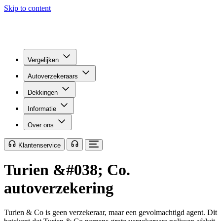
Skip to content
Vergelijken
Autoverzekeraars
Dekkingen
Informatie
Over ons
Klantenservice
Turien &#038; Co.
autoverzekering
Turien & Co is geen verzekeraar, maar een gevolmachtigd agent. Dit