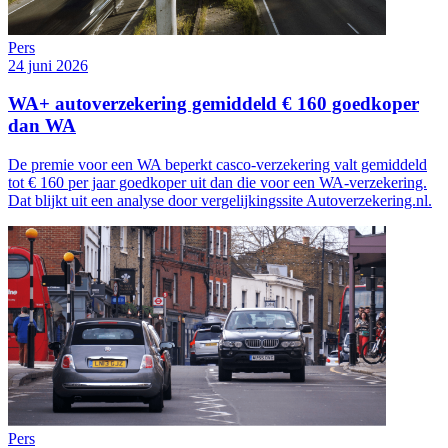
Pers
24 juni 2026
WA+ autoverzekering gemiddeld € 160 goedkoper
dan WA
De premie voor een WA beperkt casco-verzekering valt gemiddeld
tot € 160 per jaar goedkoper uit dan die voor een WA-verzekering.
Dat blijkt uit een analyse door vergelijkingssite Autoverzekering.nl.
Pers