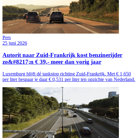
Pers
25 juni 2026
Autorit naar Zuid-Frankrijk kost benzinerijder
zo&#8217;n € 39,- meer dan vorig jaar
Luxemburg blijft dé tankstop richting Zuid-Frankrijk. Met € 1,650
per liter bespaar je daar € 0,531 per liter ten opzichte van Nederland.