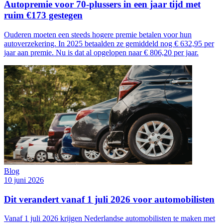
Autopremie voor 70-plussers in een jaar tijd met
ruim €173 gestegen
Ouderen moeten een steeds hogere premie betalen voor hun
autoverzekering. In 2025 betaalden ze gemiddeld nog € 632,95 per
jaar aan premie. Nu is dat al opgelopen naar € 806,20 per jaar.
Blog
10 juni 2026
Dit verandert vanaf 1 juli 2026 voor automobilisten
Vanaf 1 juli 2026 krijgen Nederlandse automobilisten te maken met