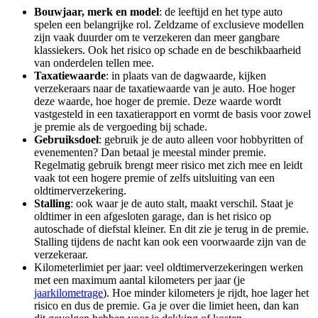
Bouwjaar, merk en model
: de leeftijd en het type auto
spelen een belangrijke rol. Zeldzame of exclusieve modellen
zijn vaak duurder om te verzekeren dan meer gangbare
klassiekers. Ook het risico op schade en de beschikbaarheid
van onderdelen tellen mee.
Taxatiewaarde
: in plaats van de dagwaarde, kijken
verzekeraars naar de taxatiewaarde van je auto. Hoe hoger
deze waarde, hoe hoger de premie. Deze waarde wordt
vastgesteld in een taxatierapport en vormt de basis voor zowel
je premie als de vergoeding bij schade.
Gebruiksdoel
: gebruik je de auto alleen voor hobbyritten of
evenementen? Dan betaal je meestal minder premie.
Regelmatig gebruik brengt meer risico met zich mee en leidt
vaak tot een hogere premie of zelfs uitsluiting van een
oldtimerverzekering.
Stalling
: ook waar je de auto stalt, maakt verschil. Staat je
oldtimer in een afgesloten garage, dan is het risico op
autoschade of diefstal kleiner. En dit zie je terug in de premie.
Stalling tijdens de nacht kan ook een voorwaarde zijn van de
verzekeraar.
Kilometerlimiet per jaar: veel oldtimerverzekeringen werken
met een maximum aantal kilometers per jaar (je
jaarkilometrage
). Hoe minder kilometers je rijdt, hoe lager het
risico en dus de premie. Ga je over die limiet heen, dan kan