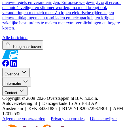
nieuwe regels en veranderingen. Europese wetgeving zorgt ervoor
dat auto’s veiliger en slimmer worden, maar dat brengt ook
veranderingen met zich mee. Zo lopen elektrische rijders tegen
nieuwe uitdagingen aan rond laden en netcapaciteit, en krijgen
zakelijke bestuurders te maken met extra verplichtingen en hogere
kosten.
Alle berichten
Terug naar boven
Over ons
Informatie
Contact
Copyright © 2009-2026 Overstappen.nl B.V. h.o.d.n.
Autoverzekering.nl | Danzigerkade 15-A5 1013 AP
Amsterdam | KvK 34331885 | BTW NL820572937B01 | AFM
12012535
Algemene voorwaarden
|
Privacy en cookies
|
Dienstenwijzer