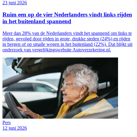
23 juni 2026
Ruim een op de vier Nederlanders vindt links rijden
in het buitenland spannend
Meer dan 28% van de Nederlanders vindt het spannend om links te
rijden, gevolgd door rijden in grote, drukke steden (24%) en rijden
in bergen of op smalle wegen in het buitenland (22%). Dat blijkt uit
onderzoek van vergelijkingswebsite Autoverzekering.nl.
Pers
12 juni 2026