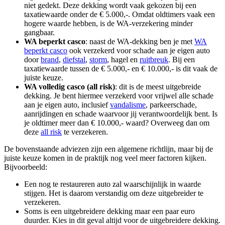
niet gedekt. Deze dekking wordt vaak gekozen bij een
taxatiewaarde onder de € 5.000,-. Omdat oldtimers vaak een
hogere waarde hebben, is de WA-verzekering minder
gangbaar.
WA beperkt casco
: naast de WA-dekking ben je met
WA
beperkt casco
ook verzekerd voor schade aan je eigen auto
door
brand
,
diefstal
,
storm
, hagel en
ruitbreuk
. Bij een
taxatiewaarde tussen de € 5.000,- en € 10.000,- is dit vaak de
juiste keuze.
WA volledig casco (all risk)
: dit is de meest uitgebreide
dekking. Je bent hiermee verzekerd voor vrijwel alle schade
aan je eigen auto, inclusief
vandalisme
, parkeerschade,
aanrijdingen en schade waarvoor jij verantwoordelijk bent. Is
je oldtimer meer dan € 10.000,- waard? Overweeg dan om
deze
all risk
te verzekeren.
De bovenstaande adviezen zijn een algemene richtlijn, maar bij de
juiste keuze komen in de praktijk nog veel meer factoren kijken.
Bijvoorbeeld:
Een nog te restaureren auto zal waarschijnlijk in waarde
stijgen. Het is daarom verstandig om deze uitgebreider te
verzekeren.
Soms is een uitgebreidere dekking maar een paar euro
duurder. Kies in dit geval altijd voor de uitgebreidere dekking.