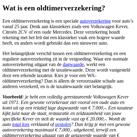
Wat is een oldtimerverzekering?
Een oldtimerverzekering is een speciale
autoverzekering
voor auto’s
vanaf 25 jaar. Denk aan klassiekers zoals een Volkswagen Kever,
Citroën 2CV of een oude Mercedes. Deze verzekering houdt
rekening met het feit dat een klassieker vaak een hogere waarde
heeft, en anders wordt gebruikt dan een nieuwere auto.
Het belangrijkste verschil tussen een oldtimerverzekering en een
reguliere autoverzekering zit in de vergoeding. Waar een normale
autoverzekering uitgaat van de
dagwaarde
, werkt een
oldtimerverzekering met de taxatiewaarde. Deze wordt vastgesteld
door een erkende taxateur. Kies je voor een WA-
oldtimerverzekering? Dan is alleen de veroorzaakte schade aan
anderen verzekerd, en is de taxatiewaarde niet belangrijk.
Voorbeeld
: je hebt een volledig gerestaureerde Volkswagen Kever
uit 1971. Een gewone verzekeraar ziet vooral een oude auto en
komt uit op een relatief lage dagwaarde van € 7.000,-. Een taxateur
kijkt juist naar de staat, restauratie en zeldzaamheid van jouw
specifieke Kever en stelt de waarde vast op € 20.000,-. Wordt de
auto
total loss
verklaard of
gestolen
? Dan krijg je met een gewone
autoverzekering maximaal € 7.000,- uitgekeerd, terwijl een
oldtimerverzekering uitgaat van de getaxeerde waarde van €