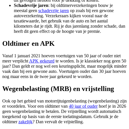
dit gevolgen hebben voor je dekking of kosten.
Schadevrije jaren
: bij oldtimerverzekeringen bouw je
meestal geen
schadevrije jaren
op zoals bij een gewone
autoverzekering. Verzekeraars kijken vooral naar de
taxatiewaarde, het gebruik van de auto en het aantal
kilometers dat je rijdt. Rij je dus jarenlang zonder schade, dan
heeft dit geen effect op de hoogte van je premie.
Oldtimer en APK
Vanaf 1 januari 2021 hoeven voertuigen van 50 jaar of ouder niet
meer verplicht
APK gekeurd
te worden. Is je klassieker nog geen 50
jaar? Dan geldt er nog wel een keuringsplicht, maar mogelijk minder
vaak dan bij een gewone auto. Voertuigen ouder dan 30 jaar hoeven
nog maar eens in de twee jaar gekeurd te worden.
Wegenbelasting (MRB) en vrijstelling
Ook op het gebied van motorrijtuigenbelasting (wegenbelasting) zijn
er voordelen. Voor een oldtimer van
40 jaar of ouder
hoef je in 2026
geen wegenbelasting te betalen. De vrijstelling wordt automatisch
toegekend op basis van de eerste toelatingsdatum. Gebruik je de
oldtimer
zakelijk
? Dan vervalt de vrijstelling.