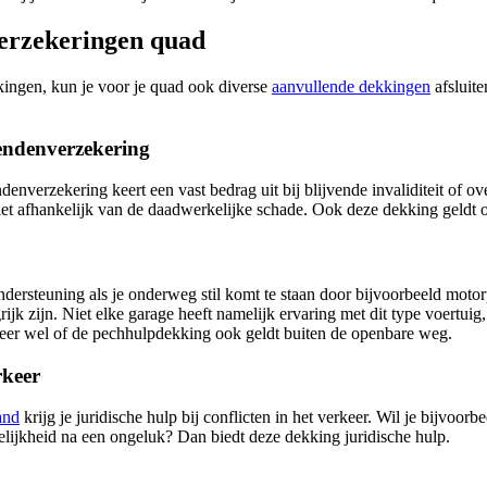
erzekeringen quad
kingen, kun je voor je quad ook diverse
aanvullende dekkingen
afsluite
endenverzekering
denverzekering keert een vast bedrag uit bij blijvende invaliditeit of o
 niet afhankelijk van de daadwerkelijke schade. Ook deze dekking geldt 
ondersteuning als je onderweg stil komt te staan door bijvoorbeeld mot
rijk zijn. Niet elke garage heeft namelijk ervaring met dit type voertuig
leer wel of de pechhulpdekking ook geldt buiten de openbare weg.
rkeer
and
krijg je juridische hulp bij conflicten in het verkeer. Wil je bijvoor
elijkheid na een ongeluk? Dan biedt deze dekking juridische hulp.