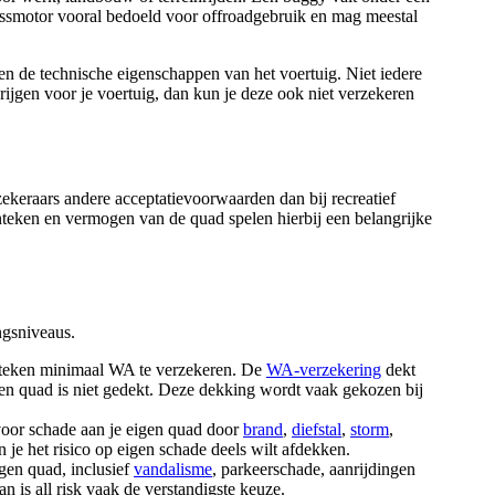
crossmotor vooral bedoeld voor offroadgebruik en mag meestal
 en de technische eigenschappen van het voertuig. Niet iedere
ijgen voor je voertuig, dan kun je deze ook niet verzekeren
ekeraars andere acceptatievoorwaarden dan bij recreatief
enteken en vermogen van de quad spelen hierbij een belangrijke
ngsniveaus.
enteken minimaal WA te verzekeren. De
WA-verzekering
dekt
en quad is niet gedekt. Deze dekking wordt vaak gekozen bij
oor schade aan je eigen quad door
brand
,
diefstal
,
storm
,
 je het risico op eigen schade deels wilt afdekken.
igen quad, inclusief
vandalisme
, parkeerschade, aanrijdingen
 is all risk vaak de verstandigste keuze.