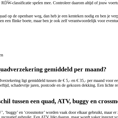
 RDW-classificatie spelen mee. Controleer daarom altijd of jouw voer
quad op de openbare weg, dan heb je een kenteken nodig en ben je verp
lleen een flinke boete, maar ben je ook zelf verantwoordelijk voor event
en
quadverzekering gemiddeld per maand?
verzekering ligt gemiddeld tussen de € 5,- en € 35,- per maand voor e
 leeftijd, schadevrije jaren, postcode en de gekozen dekking. Een lichte
schil tussen een quad, ATV, buggy en crossm
, ‘buggy’ en ‘crossmotor’ worden vaak door elkaar gebruikt, maar er z
recreatief gebruikt. Een ATV lijkt daarop, maar wordt vaker ingezet v