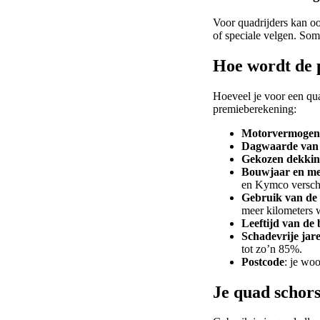
Voor quadrijders kan o
of speciale velgen. So
Hoe wordt de 
Hoeveel je voor een qu
premieberekening:
Motorvermogen
Dagwaarde van
Gekozen dekki
Bouwjaar en m
en Kymco verschil
Gebruik van de
meer kilometers 
Leeftijd van de
Schadevrije jar
tot zo’n 85%.
Postcode
: je wo
Je quad schors