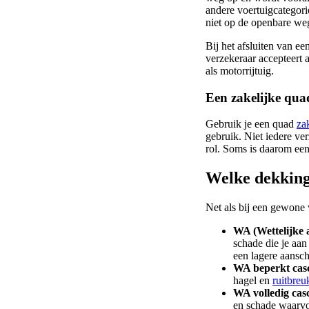
andere voertuigcategori
niet op de openbare weg
Bij het afsluiten van e
verzekeraar accepteert 
als motorrijtuig.
Een zakelijke qua
Gebruik je een quad
za
gebruik. Niet iedere ve
rol. Soms is daarom ee
Welke dekking 
Net als bij een gewone 
WA (Wettelijke 
schade die je aa
een lagere aansc
WA beperkt cas
hagel en
ruitbreu
WA volledig casco
en schade waarvoo