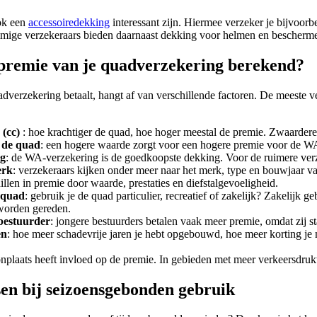
ok een
accessoiredekking
interessant zijn. Hiermee verzeker je bijvoorb
mmige verzekeraars bieden daarnaast dekking voor helmen en bescherme
premie van je quadverzekering berekend?
adverzekering betaalt, hangt af van verschillende factoren. De meeste
 (cc)
: hoe krachtiger de quad, hoe hoger meestal de premie. Zwaarder
 de quad
: een hogere waarde zorgt voor een hogere premie voor de WA 
ng
: de WA-verzekering is de goedkoopste dekking. Voor de ruimere verz
erk
: verzekeraars kijken onder meer naar het merk, type en bouwjaar
len in premie door waarde, prestaties en diefstalgevoeligheid.
 quad
: gebruik je de quad particulier, recreatief of zakelijk? Zakelijk
worden gereden.
 bestuurder
: jongere bestuurders betalen vaak meer premie, omdat zij sta
en
: hoe meer schadevrije jaren je hebt opgebouwd, hoe meer korting je 
onplaats heeft invloed op de premie. In gebieden met meer verkeersdrukt
en bij seizoensgebonden gebruik