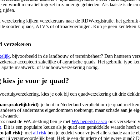
e en wordt recreatief ingezet in zanderige gebieden. Als laatste is de 
 rijden.
en verzekering kijken verzekeraars naar de RDW-registratie, het gebruik
alle soorten quads, ATV’s of offroadvoertuigen. Kun je geen kenteken kr
d verzekeren
kelijk
, bijvoorbeeld in de landbouw of terreinbeheer? Dan hanteren verz
rzekeraar accepteert zakelijke of agrarische quads. Het gebruik, type k
n aparte maatwerk- of landbouwverzekering nodig.
kies je voor je quad?
voertuigverzekering, kies je ook bij een quadverzekering uit drie dekki
aansprakelijkheid)
: je bent in Nederland verplicht om je quad met k
n anderen of andermans eigendommen toebrengt, maar schade aan je eig
hafwaarde.
co
: naast de WA-dekking ben je met
WA beperkt casco
ook verzekerd v
k
. Dit is een populaire keuze als je quad een gemiddelde waarde heeft en
 (all risk)
: met
all risk
ben je gedekt voor vrijwel alle schade aan je e
r jij verantwoordelijk bent. Heb je een duurdere of nieuwere quad? Dan