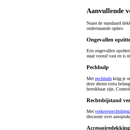
Aanvullende v
Naast de standaard dek
onderstaande opties:
Ongevallen opzitt
Een ongevallen opzitten
staat vooraf vast en is
Pechhulp
Met
pechhulp
krijg je 
deze dienst extra belang
bereikbaar zijn. Contro
Rechtsbijstand ve
Met
verkeersrechtsbijst
discussie over aansprak
Accessoiredekking