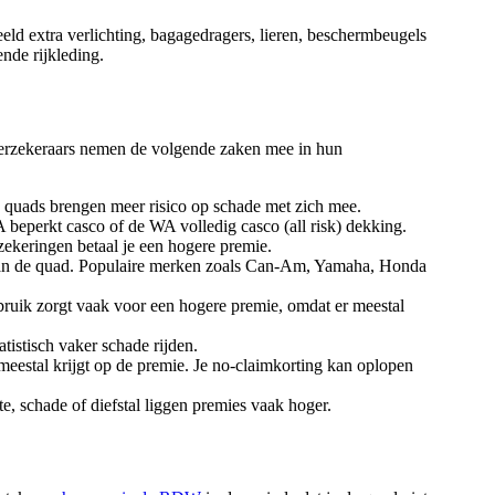
eeld extra verlichting, bagagedragers, lieren, beschermbeugels
nde rijkleding.
 verzekeraars nemen de volgende zaken mee in hun
e quads brengen meer risico op schade met zich mee.
beperkt casco of de WA volledig casco (all risk) dekking.
ekeringen betaal je een hogere premie.
 van de quad. Populaire merken zoals Can-Am, Yamaha, Honda
 gebruik zorgt vaak voor een hogere premie, omdat er meestal
tistisch vaker schade rijden.
meestal krijgt op de premie. Je no-claimkorting kan oplopen
e, schade of diefstal liggen premies vaak hoger.