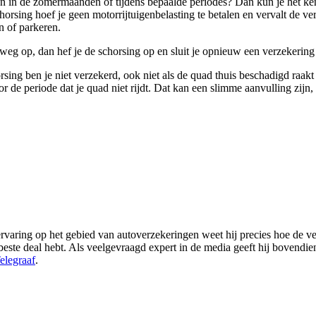
een in de zomermaanden of tijdens bepaalde periodes? Dan kun je het k
horsing hoef je geen motorrijtuigenbelasting te betalen en vervalt de ve
 of parkeren.
weg op, dan hef je de schorsing op en sluit je opnieuw een verzekering 
horsing ben je niet verzekerd, ook niet als de quad thuis beschadigd ra
r de periode dat je quad niet rijdt. Dat kan een slimme aanvulling zijn, 
varing op het gebied van autoverzekeringen weet hij precies hoe de ver
de beste deal hebt. Als veelgevraagd expert in de media geeft hij bovendi
elegraaf
.