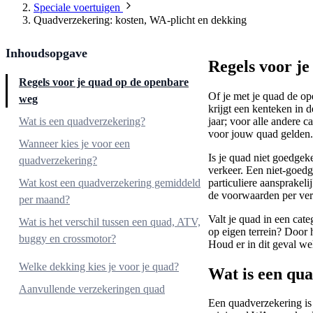
Speciale voertuigen
Quadverzekering: kosten, WA-plicht en dekking
Inhoudsopgave
Regels voor j
Regels voor je quad op de openbare
Of je met je quad de op
weg
krijgt een kenteken in d
jaar; voor alle andere 
Wat is een quadverzekering?
voor jouw quad gelden.
Wanneer kies je voor een
Is je quad niet goedgek
quadverzekering?
verkeer. Een niet-goedg
particuliere aansprakel
Wat kost een quadverzekering gemiddeld
de voorwaarden per ver
per maand?
Valt je quad in een cat
Wat is het verschil tussen een quad, ATV,
op eigen terrein? Door h
buggy en crossmotor?
Houd er in dit geval wel
Een zakelijke quad verzekeren
Welke dekking kies je voor je quad?
Wat is een qu
Aanvullende verzekeringen quad
Een quadverzekering i