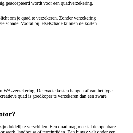
tuig geaccepteerd wordt voor een quadverzekering.
licht om je quad te verzekeren. Zonder verzekering
uele schade. Vooral bij letselschade kunnen de kosten
en WA-verzekering. De exacte kosten hangen af van het type
 recreatieve quad is goedkoper te verzekeren dan een zware
otor?
ijn duidelijke verschillen. Een quad mag meestal de openbare
oor werk, landbouw of terreinrijden. Een buggy valt onder een