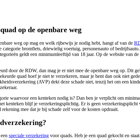
e quad op de openbare weg
enbare weg op mag en welk rijbewijs je nodig hebt, hangt af van de
RD
e categorie bromfiets, driewielig voertuig, personenauto of bedrijfsauto
categorieën geldt een minimumleeftijd van 18 jaar. Op de website van de
eurd door de RDW, dan mag je er niet mee de openbare weg op. Dit geldt
ekeurde quad hoef je niet te verzekeren, maar je bent dan ook niet ged
ijkheidsverzekering (AVP) dekt deze schade niet, tenzij het om een kind
zekeraar.
egorie waarvoor een kenteken nodig is? Dan ben je verplicht om minimaa
et kenteken blijf je verzekeringsplichtig. Er is geen verzekeringsplicht
 rekening mee dat je bij schade zelf voor de kosten opdraait.
adverzekering?
s een
speciale verzekering
voor quads. Heb je een quad gekocht en staa