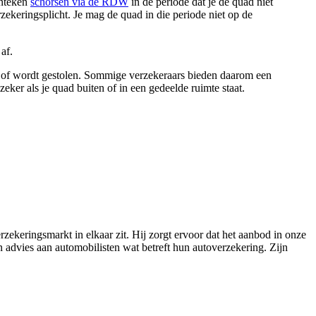
enteken
schorsen via de RDW
in de periode dat je de quad niet
rzekeringsplicht. Je mag de quad in die periode niet op de
af.
akt of wordt gestolen. Sommige verzekeraars bieden daarom een
zeker als je quad buiten of in een gedeelde ruimte staat.
zekeringsmarkt in elkaar zit. Hij zorgt ervoor dat het aanbod in onze
en advies aan automobilisten wat betreft hun autoverzekering. Zijn