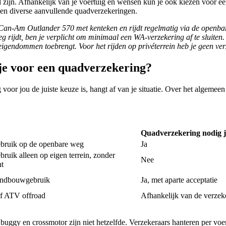
zijn. Afhankelijk van je voertuig en wensen kun je ook kiezen voor e
k) en diverse aanvullende quadverzekeringen.
n Can-Am Outlander 570 met kenteken en rijdt regelmatig via de openb
g rijdt, ben je verplicht om minimaal een WA-verzekering af te sluiten.
gendommen toebrengt. Voor het rijden op privéterrein heb je geen ver
je voor een quadverzekering?
voor jou de juiste keuze is, hangt af van je situatie. Over het algemeen
Quadverzekering nodig j
bruik op de openbare weg
Ja
ruik alleen op eigen terrein, zonder
Nee
ht
landbouwgebruik
Ja, met aparte acceptatie
f ATV offroad
Afhankelijk van de verzek
buggy en crossmotor zijn niet hetzelfde. Verzekeraars hanteren per voe