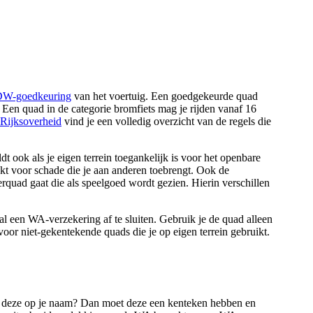
W-goedkeuring
van het voertuig. Een goedgekeurde quad
. Een quad in de categorie bromfiets mag je rijden vanaf 16
Rijksoverheid
vind je een volledig overzicht van de regels die
 ook als je eigen terrein toegankelijk is voor het openbare
ekt voor schade die je aan anderen toebrengt. Ook de
erquad gaat die als speelgoed wordt gezien. Hierin verschillen
l een WA-verzekering af te sluiten. Gebruik je de quad alleen
 voor niet-gekentekende quads die je op eigen terrein gebruikt.
t deze op je naam? Dan moet deze een kenteken hebben en