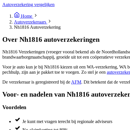
Autoverzekering vergelijken
Home
Autoverzekeraars
Nh1816 Autoverzekering
Over Nh1816 autoverzekeringen
​Nh1816 Verzekeringen (vroeger vooral bekend als de Noordhollandsc
brandwaarborgmaatschappij, groeide uit tot een coöperatieve verzekera
Voor je auto kun je bij Nh1816 kiezen uit een WA-verzekering, WA bep
pechhulp, zijn aan je pakket toe te voegen. Zo stel je een
autoverzeke
De verzekeraar is geregistreerd bij de
AFM
. Dit betekent dat de verz
Voor- en nadelen van Nh1816 autoverzeke
Voordelen
Je kunt met vragen terecht bij regionale adviseurs
No-claimkorting tot 80%