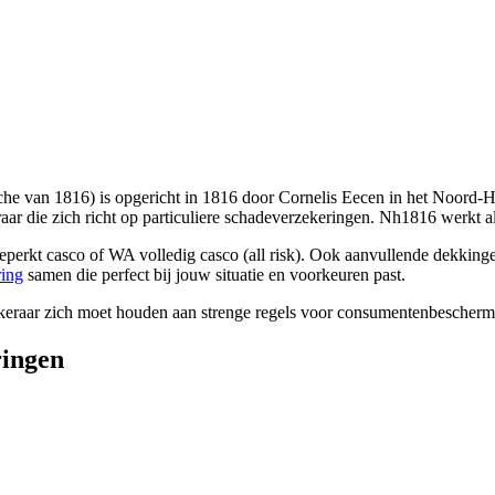
he van 1816) is opgericht in 1816 door Cornelis Eecen in het Noord-H
ar die zich richt op particuliere schadeverzekeringen. Nh1816 werkt al
erkt casco of WA volledig casco (all risk). Ook aanvullende dekkingen
ring
samen die perfect bij jouw situatie en voorkeuren past.
ekeraar zich moet houden aan strenge regels voor consumentenbeschermi
ringen