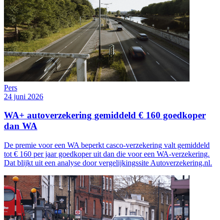
Pers
24 juni 2026
WA+ autoverzekering gemiddeld € 160 goedkoper
dan WA
De premie voor een WA beperkt casco-verzekering valt gemiddeld
tot € 160 per jaar goedkoper uit dan die voor een WA-verzekering.
Dat blijkt uit een analyse door vergelijkingssite Autoverzekering.nl.