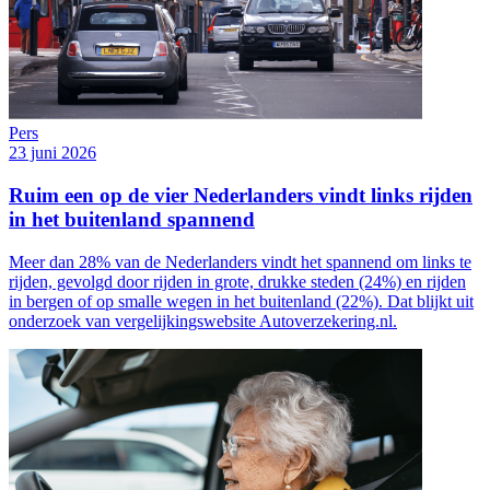
Pers
23 juni 2026
Ruim een op de vier Nederlanders vindt links rijden
in het buitenland spannend
Meer dan 28% van de Nederlanders vindt het spannend om links te
rijden, gevolgd door rijden in grote, drukke steden (24%) en rijden
in bergen of op smalle wegen in het buitenland (22%). Dat blijkt uit
onderzoek van vergelijkingswebsite Autoverzekering.nl.