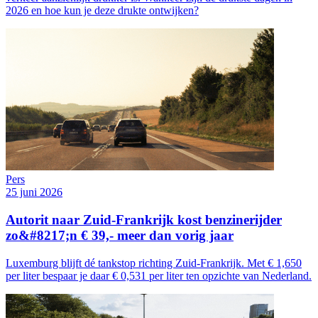
2026 en hoe kun je deze drukte ontwijken?
Pers
25 juni 2026
Autorit naar Zuid-Frankrijk kost benzinerijder
zo&#8217;n € 39,- meer dan vorig jaar
Luxemburg blijft dé tankstop richting Zuid-Frankrijk. Met € 1,650
per liter bespaar je daar € 0,531 per liter ten opzichte van Nederland.