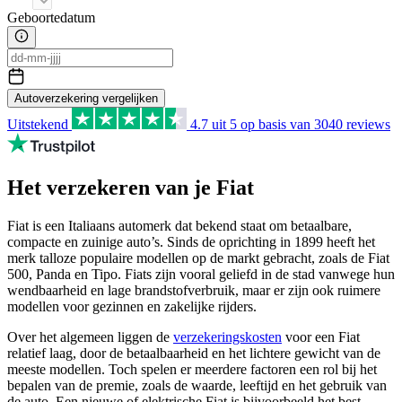
Geboortedatum
Autoverzekering vergelijken
Uitstekend
4.7
uit 5 op basis van
3040
reviews
Het verzekeren van je Fiat
Fiat is een Italiaans automerk dat bekend staat om betaalbare,
compacte en zuinige auto’s. Sinds de oprichting in 1899 heeft het
merk talloze populaire modellen op de markt gebracht, zoals de Fiat
500, Panda en Tipo. Fiats zijn vooral geliefd in de stad vanwege hun
wendbaarheid en lage brandstofverbruik, maar er zijn ook ruimere
modellen voor gezinnen en zakelijke rijders.
Over het algemeen liggen de
verzekeringskosten
voor een Fiat
relatief laag, door de betaalbaarheid en het lichtere gewicht van de
meeste modellen. Toch spelen er meerdere factoren een rol bij het
bepalen van de premie, zoals de waarde, leeftijd en het gebruik van
de auto. Een nieuwe of elektrische Fiat is bijvoorbeeld het best