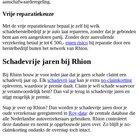
aanschafwaarderegeling.
Vrije reparatiekeuze
Met de vrije reparatiekeuze bepaal je zelf bij welk
schadeherstelbedrijf je je auto laat repareren, zonder dat je gebonden
bent aan een aangesloten partij. Zonder deze aanvullende
verzekering betaal je tot € 500,-
eigen risico
bij reparatie door een
herstelbedrijf buiten het netwerk van Rhion.
Schadevrije jaren bij Rhion
Bij Rhion bouw je voor ieder jaar dat je geen schade claimt een
schadevrij jaar op. Elk
schadevrij jaar
kan je extra
no-claimkorting
opleveren, waardoor je premie daalt. Claim je wél schade waarvoor
je verantwoordelijk bent? Dan val je terug in schadevrije jaren en
stijgt mogelijk je premie.
Stap je over op Rhion? Dan worden je schadevrije jaren door je
oude verzekeraar geregistreerd in
Roy-data
: de centrale database die
alle Nederlandse autoverzekeraars gebruiken. Rhion controleert
deze database en neemt je opgebouwde jaren over. Zo blijft je no-
claimkorting ondanks de overstap toch intact.