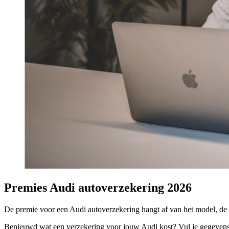
Premies Audi autoverzekering 2026
De premie voor een Audi autoverzekering hangt af van het model, de g
Benieuwd wat een verzekering voor jouw Audi kost? Vul je gegevens 