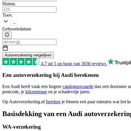
Huisnr.
Toev.
Geboortedatum
Autoverzekering vergelijken
4.7
uit 5 op basis van
3036
reviews
Een autoverzekering bij Audi berekenen
Een Audi heeft vaak een hogere
cataloguswaarde
dan een doorsnee aut
postcode, je
kilometrage
en je schadevrije jaren.
Op Autoverzekering.nl
bereken
je binnen een paar minuten wat het ko
Basisdekking van een Audi autoverzekerin
WA-verzekering