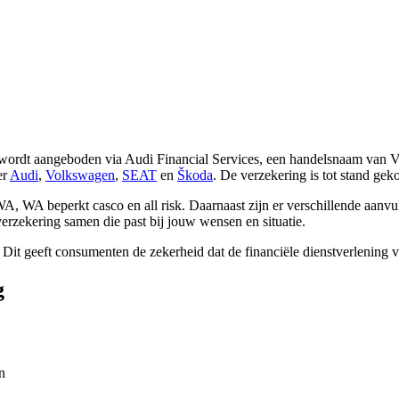
 wordt aangeboden via Audi Financial Services, een handelsnaam van Vo
er
Audi
,
Volkswagen
,
SEAT
en
Škoda
. De verzekering is tot stand ge
WA, WA beperkt casco en all risk. Daarnaast zijn er verschillende aanv
erzekering samen die past bij jouw wensen en situatie.
. Dit geeft consumenten de zekerheid dat de financiële dienstverlening 
g
n