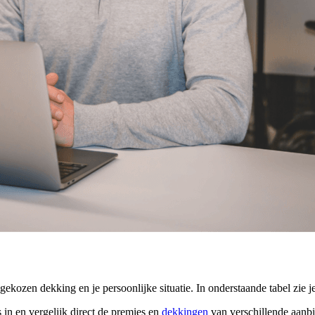
ekozen dekking en je persoonlijke situatie. In onderstaande tabel zie 
in en vergelijk direct de premies en
dekkingen
van verschillende aanbi